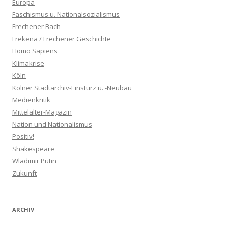
Europa
Faschismus u. Nationalsozialismus
Frechener Bach
Frekena / Frechener Geschichte
Homo Sapiens
Klimakrise
Köln
Kölner Stadtarchiv-Einsturz u. -Neubau
Medienkritik
Mittelalter-Magazin
Nation und Nationalismus
Positiv!
Shakespeare
Wladimir Putin
Zukunft
ARCHIV