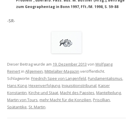
Problem“, überarb. Fass. aus: M. Büttner (Hrsg.), Beiträge
zum Geographentag in Bonn 1997, Fft./M. 1998, S. 59-88
-SR-
Dieser Beitrag wurde am
19. Dezember 2013
von
Wolfgang
Reinert
in
Allgemein
,
Mittelalter-Magazin
veröffentlicht.
Schlagworte:
Friedrich Spee von Langenfeld
,
Fundamentalismus
,
Hans Küng
,
Hexenverfolgung
,
Inquisitionstribunal
,
Kaiser
Konstantin
,
Kirche und Staat
,
Macht des Papstes
,
Mantelteilung
,
Martin von Tours
,
mehr Macht für die Konzilien
,
Priscillian
,
Spätantike
,
St. Martin
.