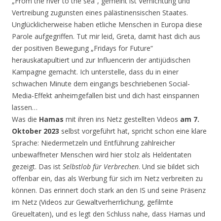
„From the river to the sea“, gemeint ist Vernichtung und
Vertreibung zugunsten eines pälästinensischen Staates.
Unglücklicherweise haben etliche Menschen in Europa diese
Parole aufgegriffen. Tut mir leid, Greta, damit hast dich aus
der positiven Bewegung „Fridays for Future“
herauskatapultiert und zur Influencerin der antijüdischen
Kampagne gemacht. Ich unterstelle, dass du in einer
schwachen Minute dem eingangs beschriebenen Social-
Media-Effekt anheimgefallen bist und dich hast einspannen
lassen…
Was die
Hamas
mit ihren ins Netz gestellten Videos
am 7.
Oktober 2023
selbst vorgeführt hat, spricht schon eine klare
Sprache: Niedermetzeln und Entführung zahlreicher
unbewaffneter Menschen wird hier stolz als Heldentaten
gezeigt. Das ist
Selbstlob für Verbrechen
. Und sie bildet sich
offenbar ein, das als Werbung für sich im Netz verbreiten zu
können. Das erinnert doch stark an den IS und seine Präsenz
im Netz (Videos zur Gewaltverherrlichung, gefilmte
Greueltaten), und es legt den Schluss nahe, dass Hamas und