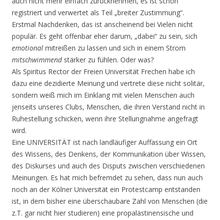
auch nicht mehr einfach zurücknehmen, es ist schon
registriert und verwertet als Teil „breiter Zustimmung“.
Erstmal Nachdenken, das ist anscheinend bei Vielen nicht
populär. Es geht offenbar eher darum, „dabei“ zu sein, sich
emotional
mitreißen zu lassen und sich in einem Strom
mitschwimmend
stärker zu fühlen. Oder was?
Als Spiritus Rector der Freien Universität Frechen habe ich
dazu eine dezidierte Meinung und vertrete diese nicht solitär,
sondern weiß mich im Einklang mit vielen Menschen auch
jenseits unseres Clubs, Menschen, die ihren Verstand nicht in
Ruhestellung schicken, wenn ihre Stellungnahme angefragt
wird.
Eine UNIVERSITÄT ist nach landläufiger Auffassung ein Ort
des Wissens, des Denkens, der Kommunikation über Wissen,
des Diskurses und auch des Disputs zwischen verschiedenen
Meinungen. Es hat mich befremdet zu sehen, dass nun auch
noch an der Kölner Universität ein Protestcamp entstanden
ist, in dem bisher eine überschaubare Zahl von Menschen (die
z.T. gar nicht hier studieren) eine propalästinensische und