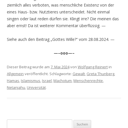
ziemlich alles verboten, was menschliche Existenz von der
eines Haus- bzw. Nutztieres unterscheidet. Nicht einmal
singen oder laut reden dürfen sie. Klingt irre? Die meinen das
aber ernst! Da ist weiterer Kommentar überflüssig. —
Siehe auch den Beitrag „Gottes Wille?“ vom 28.08.2024. —
—–ooo—–
Dieser Beitrag wurde am
7. Mai 2024
von
Wolfgang Reinert
in
Allgemein
veröffentlicht. Schlagworte:
Gewalt
,
Greta Thunberg
,
Hamas
,
Islamismus
,
Israel
,
Machotum
,
Menschenrechte
,
Netanjahu
,
Universität
.
Suchen