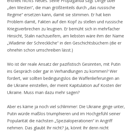
enthielt nichts Neues. Seine Propaganda sagt Dinge über
„den Westen“, die man größtenteils durch „das russische
Regime“ ersetzen kann, damit sie stimmen. Er hat kein
Problem damit, Fakten auf den Kopf zu stellen und russische
Kriegsverbrechen zu leugnen. Er bemüht sich in mehrfacher
Hinsicht, Stalin nachzueifern, am liebsten wäre ihm der Name
„Wladimir der Schreckliche“ in den Geschichtsbüchern (die er
ohnehin schon umschreiben lässt.)
Wo ist der reale Ansatz der pazifistisch Gesinnten, mit Putin
ins Gespräch oder gar in Verhandlungen zu kommen? Wer
fordert, wir sollten bedingungslos die Waffenlieferungen an
die Ukraine einstellen, der meint Kapitulation auf Kosten der
Ukraine. Muss man dazu mehr sagen?
Aber es käme ja noch viel schlimmer: Die Ukraine ginge unter,
Putin würde maßlos triumphieren und im Hochgefühl seiner
Popularität die nächsten „Spezialoperationen“ in Angriff
nehmen. Das glaubt Ihr nicht? Ja, könnt Ihr denn nicht