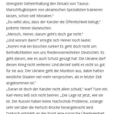
strengster Geheimhaltung den Einsatz von Taurus-
Marschflugkörpern von ukrainischen Spezialisten trainieren
lassen, schon seit Monaten.“
„Du willst also, dass der Kanzler die Öffentlichkeit belügt;“
polterte Heiner dazwischen.
„Mensch, Heiner, darum geht’s doch gar nicht.“
„Und worum dann?“ erregte sich Heiner noch lauter.
„Komm mal ein bisschen runter! Es geht doch nicht um
Befindlichkeiten von uns friedensverwöhnten Deutschen. Es
geht darum, wie es auch Scholz gesagt hat: Die Ukraine darf
diesen Krieg nicht verlieren. Und derzeit sieht es nicht so gut
für sie aus. Der Ukraine geht die Munition aus, dabei hatten
westliche Staaten viel mehr versprochen, als in letzter Zeit
angekommen ist.“
„Daran ist doch der Kanzler nicht allein schuld,“ warf Tünn ein.
Karl-Heinz ließ sich nicht beirren. „Die Lage ist jetzt, wie sie
ist. Die Russen haben keine Nachschub-Probleme, solange
sehr viel über die Kertsch-Brücke herangebracht wird.
Dadurch entsteht an der Front eine russische Überlegenheit,