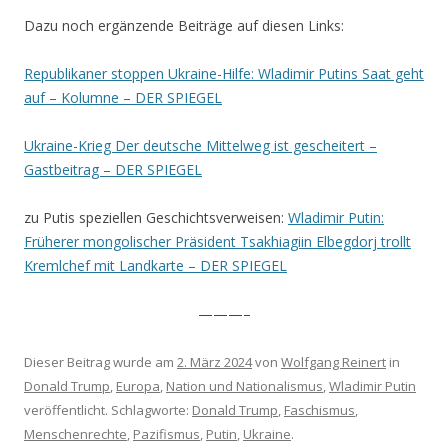
Dazu noch ergänzende Beiträge auf diesen Links:
Republikaner stoppen Ukraine-Hilfe: Wladimir Putins Saat geht
auf – Kolumne – DER SPIEGEL
Ukraine-Krieg Der deutsche Mittelweg ist gescheitert –
Gastbeitrag – DER SPIEGEL
zu Putis speziellen Geschichtsverweisen:
Wladimir Putin:
Früherer mongolischer Präsident Tsakhiagiin Elbegdorj trollt
Kremlchef mit Landkarte – DER SPIEGEL
———–
Dieser Beitrag wurde am
2. März 2024
von
Wolfgang Reinert
in
Donald Trump
,
Europa
,
Nation und Nationalismus
,
Wladimir Putin
veröffentlicht. Schlagworte:
Donald Trump
,
Faschismus
,
Menschenrechte
,
Pazifismus
,
Putin
,
Ukraine
.