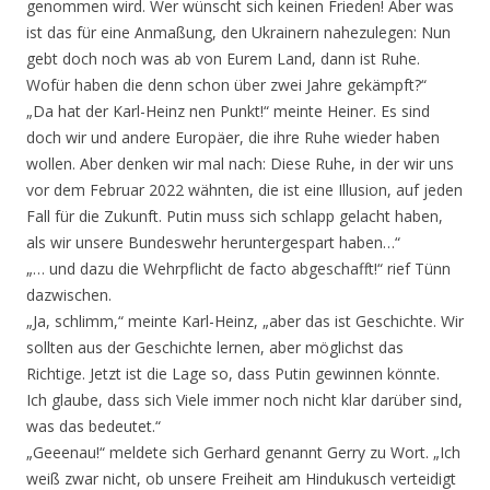
genommen wird. Wer wünscht sich keinen Frieden! Aber was
ist das für eine Anmaßung, den Ukrainern nahezulegen: Nun
gebt doch noch was ab von Eurem Land, dann ist Ruhe.
Wofür haben die denn schon über zwei Jahre gekämpft?“
„Da hat der Karl-Heinz nen Punkt!“ meinte Heiner. Es sind
doch wir und andere Europäer, die ihre Ruhe wieder haben
wollen. Aber denken wir mal nach: Diese Ruhe, in der wir uns
vor dem Februar 2022 wähnten, die ist eine Illusion, auf jeden
Fall für die Zukunft. Putin muss sich schlapp gelacht haben,
als wir unsere Bundeswehr heruntergespart haben…“
„… und dazu die Wehrpflicht de facto abgeschafft!“ rief Tünn
dazwischen.
„Ja, schlimm,“ meinte Karl-Heinz, „aber das ist Geschichte. Wir
sollten aus der Geschichte lernen, aber möglichst das
Richtige. Jetzt ist die Lage so, dass Putin gewinnen könnte.
Ich glaube, dass sich Viele immer noch nicht klar darüber sind,
was das bedeutet.“
„Geeenau!“ meldete sich Gerhard genannt Gerry zu Wort. „Ich
weiß zwar nicht, ob unsere Freiheit am Hindukusch verteidigt