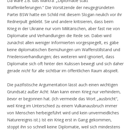
Da wäre z.B. das Mantra: „Diplomatie statt
Waffenlieferungen.“ Die Vorsitzende der neugegründeten
Partei BSW hatte ein Schild mit diesem Slogan neulich vor ihr
Rednerpult geklebt. Sie und andere kritisieren, dass beim
Krieg in der Ukraine nur vom Militärischen, aber fast nie von
Diplomatie und Verhandlungen die Rede sei. Dabei wird
zunächst allen weniger Informierten vorgespiegelt, es gäbe
keine diplomatischen Bemühungen um Waffenstillstand und
Friedensverhandlungen; des weiteren wird ignoriert, dass
Diplomatie sich oft hinter den Kulissen bewegt und sich daher
gerade
nicht
für alle sichtbar im öffentlichen Raum abspielt.
Die pazifistische Argumentation lässt auch einen wichtigen
Grundsatz außer Acht: Man kann einen Krieg nur verhindern,
bevor
er begonnen hat. (Ich vermeide das Wort „ausbricht“,
weil Krieg im Unterschied zu einem Vulkanausbruch immer
von Menschen herbeigeführt wird und kein unvermeidliches
Naturereignis ist.) Ist ein Krieg erst in Gang gekommen,
stoppt ihn so schnell keine Diplomatie, weil sich mindestens