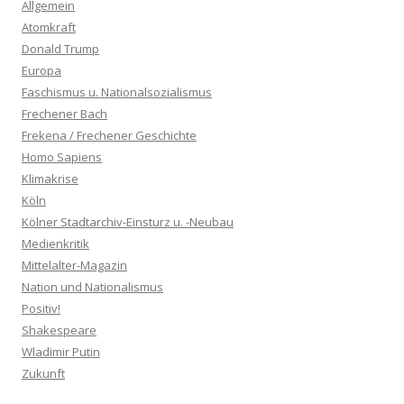
Allgemein
Atomkraft
Donald Trump
Europa
Faschismus u. Nationalsozialismus
Frechener Bach
Frekena / Frechener Geschichte
Homo Sapiens
Klimakrise
Köln
Kölner Stadtarchiv-Einsturz u. -Neubau
Medienkritik
Mittelalter-Magazin
Nation und Nationalismus
Positiv!
Shakespeare
Wladimir Putin
Zukunft