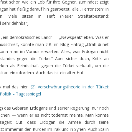
a fast schon wie ein Lob für ihre Gegner, zumindest zeigt
gan hat fleißig darauf hin gearbeitet, alle „Terroristen“ in
viele sitzen in Haft (Neuer Straftatbestand:
sehr dehnbar).
sei „ein demokratisches Land“ — „Newspeak“ eben. Was er
sschreit, konnte man z.B. im Blog-Eintrag „Drah di net
kann man im Voraus erwarten: Alles, was Erdogan nicht
slandes gegen die Türkei.“ Aber sicher doch, Kritik an
rken als Feindschaft gegen die Türkei verkauft, um die
ltan einzufordern. Auch das ist ein alter Hut.
s mal das hier:
(2) Verschwörungstheorie in der Türkei:
olitik – Tagesspiegel
ag) das Gebaren Erdogans und seiner Regierung nur noch
 lachen — wenn er es nicht todernst meinte. Man könnte
h sagen: Gut, dass Erdogan die Armee durch seine
t immerhin den Kurden im Irak und in Syrien. Auch Stalin