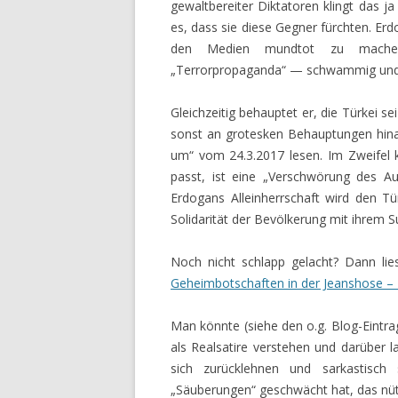
gewaltbereiter Diktatoren klingt das j
es, dass sie diese Gegner fürchten. Erdo
den Medien mundtot zu machen, 
„Terrorpropaganda“ — schwammig und 
Gleichzeitig behauptet er, die Türkei 
sonst an grotesken Behauptungen hinau
um“ vom 24.3.2017 lesen. Im Zweifel 
passt, ist eine „Verschwörung des Au
Erdogans Alleinherrschaft wird den Tü
Solidarität der Bevölkerung mit ihrem Su
Noch nicht schlapp gelacht? Dann lie
Geheimbotschaften in der Jeanshose – P
Man könnte (siehe den o.g. Blog-Eintr
als Realsatire verstehen und darüber
sich zurücklehnen und sarkastisc
„Säuberungen“ geschwächt hat, das nütz