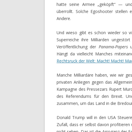
hatte seine Armee „geköpft“ — und
überrollt. Solche Egoshooter stellen 
Andere.
Und wieso gibt es schon wieder so vi
Superreiche ihre Milliarden ungestör
Veröffentlichung der
Panama-Papers
u
Hängt da vielleicht Manches mitein
Rechtsruck der Welt: Macht! Macht! M
Manche Milliardäre haben, wie wir ges
privaten Anliegen gegen das Allgemei
Kampagne des Pressezars Rupert Murdo
des Referendums für den Brexit. U
zusammen, um das Land in die Bredouil
Donald Trump will in den USA Steuerer
Zufall, dass er selbst davon profitiere
nicht sehen. Das ist die Arroganz der