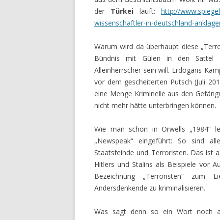
der
Türkei
läuft:
http://www.spiegel
wissenschaftler-in-deutschland-anklag
Warum wird da überhaupt diese „Terror
Bündnis mit Gülen in den Sattel 
Alleinherrscher sein will. Erdogans K
vor dem gescheiterten Putsch (Juli 201
eine Menge Kriminelle aus den Gefängni
nicht mehr hätte unterbringen können.
Wie man schon in Orwells „1984“ l
„Newspeak“ eingeführt: So sind al
Staatsfeinde und Terroristen. Das ist al
Hitlers und Stalins als Beispiele vor 
Bezeichnung „Terroristen“ zum L
Andersdenkende zu kriminalisieren.
Was sagt denn so ein Wort noch au