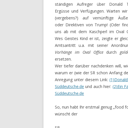
ständigen Aufreger über Donald 
Ergüsse und Verfügungen. Warten wir
(vergebens?) auf vernünftige Äuße
oder Direktiven von Trump! (Oder fin
uns ab mit dem Kaschperl im Oval O
Wes Geistes Kind er ist, zeigte er glei
Amtsantritt u.a. mit seiner Anordnu
Vorhänge im Oval Office
durch
gold
ersetzen.
Wer tiefer darüber nachdenken will, w
warum er (wie der SR schon Anfang des 
Anregung unter diesem Link:
(1)Donald
Süddeutsche.de
und auch hier:
(2)Ein F
Süddeutsche.de
So, nun habt Ihr erstmal genug „food fo
wünscht der
SR