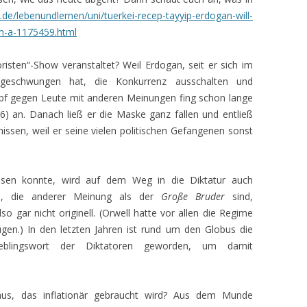
.de/lebenundlernen/uni/tuerkei-recep-tayyip-erdogan-will-
en-a-1175459.html
isten“-Show veranstaltet? Weil Erdogan, seit er sich im
geschwungen hat, die Konkurrenz ausschalten und
ampf gegen Leute mit anderen Meinungen fing schon lange
6) an. Danach ließ er die Maske ganz fallen und entließ
ssen, weil er seine vielen politischen Gefangenen sonst
esen konnte, wird auf dem Weg in die Diktatur auch
le, die anderer Meinung als der
Große Bruder
sind,
so gar nicht originell. (Orwell hatte vor allen die Regime
Augen.) In den letzten Jahren ist rund um den Globus die
ieblingswort der Diktatoren geworden, um damit
s, das inflationär gebraucht wird? Aus dem Munde