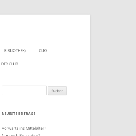
. – BIBLIOTHEK)
CLIO
 – DER CLUB
Suchen
nach:
NEUESTE BEITRÄGE
Vorwärts ins Mittelalter?
Nur noch Realsatire?