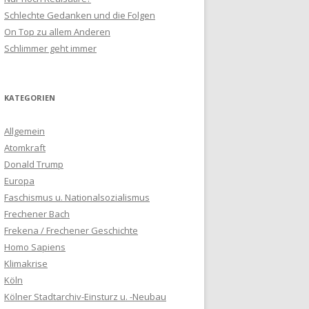
Schlechte Gedanken und die Folgen
On Top zu allem Anderen
Schlimmer geht immer
KATEGORIEN
Allgemein
Atomkraft
Donald Trump
Europa
Faschismus u. Nationalsozialismus
Frechener Bach
Frekena / Frechener Geschichte
Homo Sapiens
Klimakrise
Köln
Kölner Stadtarchiv-Einsturz u. -Neubau