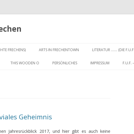
rechen
Zum
Inhalt
CHTE FRECHENS)
ARTS IN FRECHENTOWN
LITERATUR ……. (DIE F.U.F
springen
THIS WOODEN O
PERSÖNLICHES
IMPRESSUM
F.U.F.
iviales Geheimnis
nen Jahresrückblick 2017, und hier gibt es auch keine