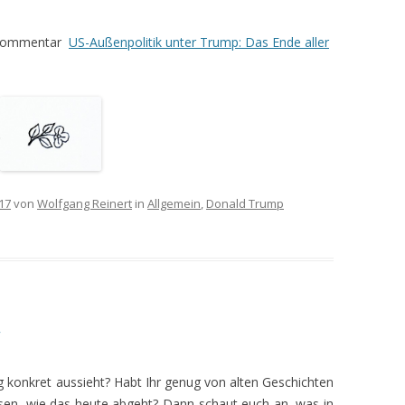
m Kommentar
US-Außenpolitik unter Trump: Das Ende aller
17
von
Wolfgang Reinert
in
Allgemein
,
Donald Trump
.
“
ng konkret aussieht? Habt Ihr genug von alten Geschichten
sen, wie das heute abgeht? Dann schaut euch an, was in