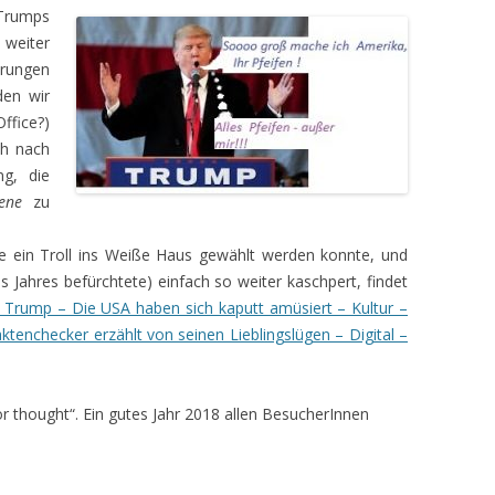
Trumps
 weiter
rungen
den wir
ffice?)
ch nach
ng, die
ene
zu
ie ein Troll ins Weiße Haus gewählt werden konnte, und
Jahres befürchtete) einfach so weiter kaschpert, findet
 Trump – Die USA haben sich kaputt amüsiert – Kultur –
aktenchecker erzählt von seinen Lieblingslügen – Digital –
r thought“. Ein gutes Jahr 2018 allen BesucherInnen