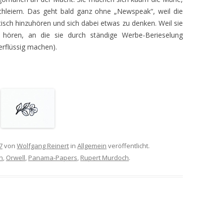
chleiern. Das geht bald ganz ohne „Newspeak“, weil die
tisch hinzuhören und sich dabei etwas zu denken. Weil sie
s hören, an die sie durch ständige Werbe-Berieselung
erflüssig machen).
7
von
Wolfgang Reinert
in
Allgemein
veröffentlicht.
n
,
Orwell
,
Panama-Papers
,
Rupert Murdoch
.