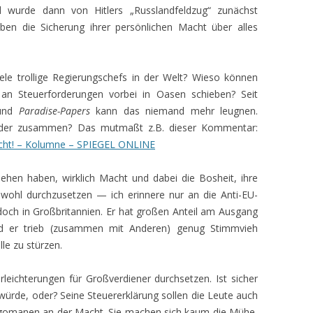
 wurde dann von Hitlers „Russlandfeldzug“ zunächst
eben die Sicherung ihrer persönlichen Macht über alles
ele trollige Regierungschefs in der Welt? Wieso können
t an Steuerforderungen vorbei in Oasen schieben? Seit
nd
Paradise-Papers
kann das niemand mehr leugnen.
ander zusammen? Das mutmaßt z.B. dieser Kommentar:
acht! – Kolumne – SPIEGEL ONLINE
ehen haben, wirklich Macht und dabei die Bosheit, ihre
nwohl durchzusetzen — ich erinnere nur an die Anti-EU-
ch in Großbritannien. Er hat großen Anteil am Ausgang
nd er trieb (zusammen mit Anderen) genug Stimmvieh
le zu stürzen.
leichterungen für Großverdiener durchsetzen. Ist sicher
n würde, oder? Seine Steuererklärung sollen die Leute auch
 Egomanen an der Macht. Sie machen sich kaum die Mühe,