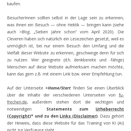
kaufen.
BesucherInnen sollten selbst in der Lage sein zu erkennen,
was ihnen ein Besuch — ohne Hektik — bringen kann (siehe
auch >
Blog
, „Sieben Jahre schon“ vom April 2020). Die
Cleveren haben sich natürlich ein Lesezeichen gesetzt, weil es
unmöglich ist, bei nur einem Besuch den Umfang und die
Vielfalt dieser Website zu erkennen, geschweige denn für sich
zu nutzen. Wer geeignete (d.h. denkbereite und -fähige)
Menschen auf diese Website aufmerksam machen möchte,
kann das gern z.B. mit einem Link bzw. einer Empfehlung tun.
Auf der Unterseite
>
Home
/Start
finden Sie einen Überblick
über die Inhalte der verschiedenen Unterseiten von
fu-
frechen.de
, außerdem stehen dort die wichtigen und
notwendigen
Statements zum
Urheberrecht
(Copyright)
* und zu den
Links (Disclaimer)
. Dazu gehört
der Hinweis, dass diese Website für das Training von KI (AI)
nicht
zur Verfügung steht.