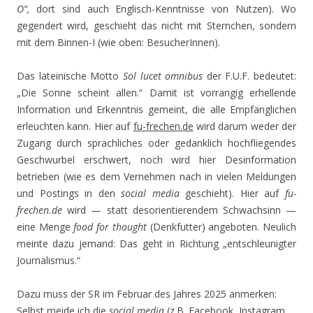
O“,
dort sind auch Englisch-Kenntnisse von Nutzen). Wo
gegendert wird, geschieht das nicht mit Sternchen, sondern
mit dem Binnen-I (wie oben: BesucherInnen).
Das lateinische Motto
Sol lucet omnibus
der F.U.F. bedeutet:
„Die Sonne scheint allen.“ Damit ist vorrangig erhellende
Information und Erkenntnis gemeint, die alle Empfänglichen
erleuchten kann. Hier auf
fu-frechen.de
wird darum weder der
Zugang durch sprachliches oder gedanklich hochfliegendes
Geschwurbel erschwert, noch wird hier Desinformation
betrieben (wie es dem Vernehmen nach in vielen Meldungen
und Postings in den
social media
geschieht). Hier auf
fu-
frechen.de
wird — statt desorientierendem Schwachsinn —
eine Menge
food for thought
(Denkfutter) angeboten. Neulich
meinte dazu jemand: Das geht in Richtung „entschleunigter
Journalismus.“
Dazu muss der SR im Februar des Jahres 2025 anmerken:
Selbst meide ich die
social media
(z.B. Facebook, Instagram,