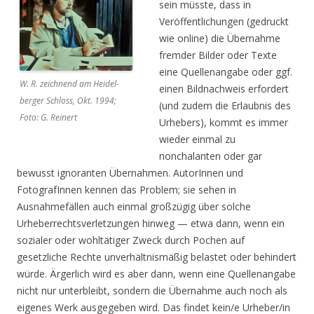
sein müsste, dass in
Veröffentlichungen (gedruckt
wie online) die Übernahme
fremder Bilder oder Texte
eine Quellenangabe oder ggf.
W. R. zeichnend am Heidel-
einen Bildnachweis erfordert
berger Schloss, Okt. 1994;
(und zudem die Erlaubnis des
Foto: G. Reinert
Urhebers), kommt es immer
wieder einmal zu
nonchalanten oder gar
bewusst ignoranten Übernahmen. AutorInnen und
FotografInnen kennen das Problem; sie sehen in
Ausnahmefällen auch einmal großzügig über solche
Urheberrechtsverletzungen hinweg — etwa dann, wenn ein
sozialer oder wohltätiger Zweck durch Pochen auf
gesetzliche Rechte unverhältnismäßig belastet oder behindert
würde. Ärgerlich wird es aber dann, wenn eine Quellenangabe
nicht nur unterbleibt, sondern die Übernahme auch noch als
eigenes Werk ausgegeben wird. Das findet kein/e Urheber/in