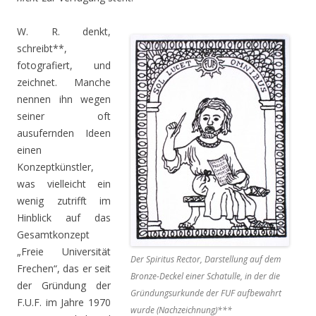
W. R. denkt,
schreibt**,
fotografiert, und
zeichnet. Manche
nennen ihn wegen
seiner oft
ausufernden Ideen
einen
Konzeptkünstler,
was vielleicht ein
wenig zutrifft im
Hinblick auf das
Gesamtkonzept
„Freie Universität
Der Spiritus Rector, Darstellung auf dem
Frechen“, das er seit
Bronze-Deckel einer Schatulle, in der die
der Gründung der
Gründungsurkunde der FUF aufbewahrt
F.U.F. im Jahre 1970
wurde (Nachzeichnung)***