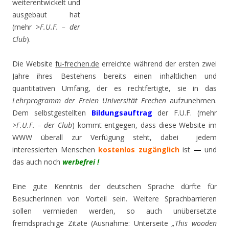
weiterentwickelt und
ausgebaut hat
(mehr >
F.U.F. – der
Club
).
Die Website
fu-frechen.de
erreichte während der ersten zwei
Jahre ihres Bestehens bereits einen inhaltlichen und
quantitativen Umfang, der es rechtfertigte, sie in das
Lehrprogramm der Freien Universität Frechen
aufzunehmen.
Dem selbstgestellten
Bildungsauftrag
der F.U.F. (mehr
>
F.U.F. – der Club
) kommt entgegen, dass diese Website im
WWW überall zur Verfügung steht, dabei jedem
interessierten Menschen
kostenlos zugänglich
ist
—
und
das auch noch
werbefrei
!
Eine gute Kenntnis der deutschen Sprache dürfte für
BesucherInnen von Vorteil sein. Weitere Sprachbarrieren
sollen vermieden werden, so auch unübersetzte
fremdsprachige Zitate (Ausnahme: Unterseite
„This wooden