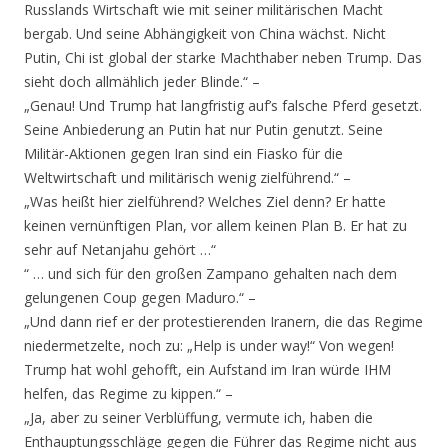
Russlands Wirtschaft wie mit seiner militärischen Macht
bergab. Und seine Abhängigkeit von China wächst. Nicht
Putin, Chi ist global der starke Machthaber neben Trump. Das
sieht doch allmählich jeder Blinde.“ –
„Genau! Und Trump hat langfristig auf’s falsche Pferd gesetzt.
Seine Anbiederung an Putin hat nur Putin genutzt. Seine
Militär-Aktionen gegen Iran sind ein Fiasko für die
Weltwirtschaft und militärisch wenig zielführend.“ –
„Was heißt hier zielführend? Welches Ziel denn? Er hatte
keinen vernünftigen Plan, vor allem keinen Plan B. Er hat zu
sehr auf Netanjahu gehört …“
“ … und sich für den großen Zampano gehalten nach dem
gelungenen Coup gegen Maduro.“ –
„Und dann rief er der protestierenden Iranern, die das Regime
niedermetzelte, noch zu: „Help is under way!“ Von wegen!
Trump hat wohl gehofft, ein Aufstand im Iran würde IHM
helfen, das Regime zu kippen.“ –
„Ja, aber zu seiner Verblüffung, vermute ich, haben die
Enthauptungsschläge gegen die Führer das Regime nicht aus