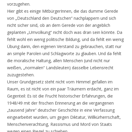
vorzugehen.
Hier gibt es einige MitbürgerInnen, die das dumme Gerede
von „Deutschland den Deutschen“ nachplappern und sich
nicht sicher sind, ob an dem Gerede von der angeblich
geplanten „Umvolkung“ nicht doch was dran sein könnte. Da
fehlt wohl ein wenig politische Bildung, und da fehlt ein wenig
Übung darin, den eigenen Verstand zu gebrauchen, statt nur
an simple Parolen und Schlagworte zu glauben. Und da fehlt
die moralische Haltung, allen Menschen (und nicht nur
weißen, „normalen“ Landsleuten) dasselbe Lebensrecht
zuzugestehen.
Unser Grundgesetz steht nicht vom Himmel gefallen im
Raum, es ist nicht von ein paar Träumern erdacht, ganz im
Gegenteil: Es ist die Frucht historischer Erfahrungen, die
1948/49 mit der frischen Erinnerung an die vergangenen
„tausend Jahre“ deutscher Geschichte in eine Verfassung
eingearbeitet wurden, um gegen Diktatur, Willkürherrschaft,
Menschenverachtung, Rassismus und Mord von Staats
wegen einen Riegel zu schieben.