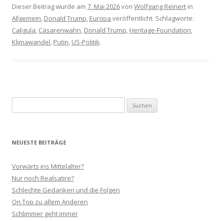
Dieser Beitrag wurde am
7. Mai 2026
von
Wolfgang Reinert
in
Allgemein
,
Donald Trump
,
Europa
veröffentlicht. Schlagworte:
Caligula
,
Cäsarenwahn
,
Donald Trump
,
Heritage-Foundation
,
Klimawandel
,
Putin
,
US-Politik
.
Suchen
nach:
NEUESTE BEITRÄGE
Vorwärts ins Mittelalter?
Nur noch Realsatire?
Schlechte Gedanken und die Folgen
On Top zu allem Anderen
Schlimmer geht immer