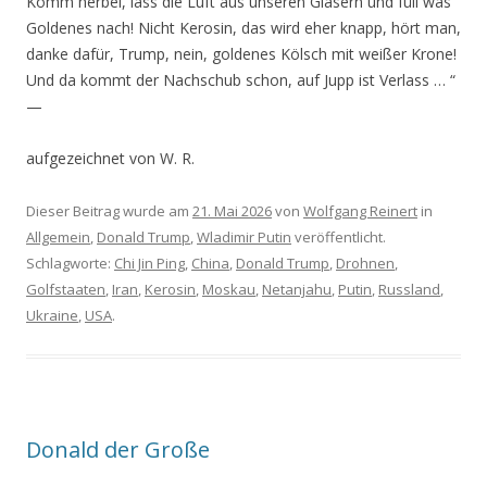
Komm herbei, lass die Luft aus unseren Gläsern und füll was
Goldenes nach! Nicht Kerosin, das wird eher knapp, hört man,
danke dafür, Trump, nein, goldenes Kölsch mit weißer Krone!
Und da kommt der Nachschub schon, auf Jupp ist Verlass … “
—
aufgezeichnet von W. R.
Dieser Beitrag wurde am
21. Mai 2026
von
Wolfgang Reinert
in
Allgemein
,
Donald Trump
,
Wladimir Putin
veröffentlicht.
Schlagworte:
Chi Jin Ping
,
China
,
Donald Trump
,
Drohnen
,
Golfstaaten
,
Iran
,
Kerosin
,
Moskau
,
Netanjahu
,
Putin
,
Russland
,
Ukraine
,
USA
.
Donald der Große