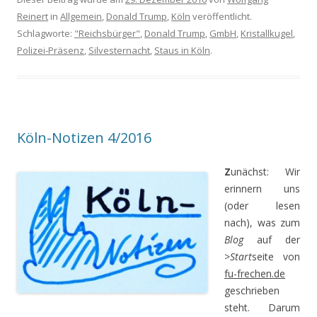
Reinert
in
Allgemein
,
Donald Trump
,
Köln
veröffentlicht.
Schlagworte:
"Reichsbürger"
,
Donald Trump
,
GmbH
,
Kristallkugel
,
Polizei-Präsenz
,
Silvesternacht
,
Staus in Köln
.
Köln-Notizen 4/2016
Z
unächst: Wir
erinnern uns
(oder lesen
nach), was zum
Blog
auf der
>
Start
seite von
fu-frechen.de
geschrieben
steht. Darum