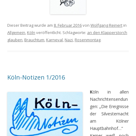
Dieser Beitrag wurde am
8. Februar 2016
von
Wolfgang Reinert
in
Allgemein
,
Köln
veröffentlicht. Schlagworte:
an den Klapperstorch
glauben
,
Brauchtum
,
Karneval
,
Nazi
,
Rosenmontag
.
Köln-Notizen 1/2016
K
öln in allen
Nachrichtensendun
gen: „Die Ereignisse
der Silvesternacht
am Kölner
Hauptbahnhof…“
Keiner weiß noch