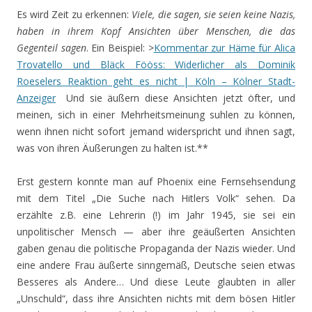
Es wird Zeit zu erkennen:
Viele, die sagen, sie seien keine Nazis,
haben in ihrem Kopf Ansichten über Menschen, die das
Gegenteil sagen
. Ein Beispiel: >
Kommentar zur Häme für Alica
Trovatello und Bläck Fööss: Widerlicher als Dominik
Roeselers Reaktion geht es nicht | Köln – Kölner Stadt-
Anzeiger
Und sie äußern diese Ansichten jetzt öfter, und
meinen, sich in einer Mehrheitsmeinung suhlen zu können,
wenn ihnen nicht sofort jemand widerspricht und ihnen sagt,
was von ihren Äußerungen zu halten ist.**
Erst gestern konnte man auf Phoenix eine Fernsehsendung
mit dem Titel „Die Suche nach Hitlers Volk“ sehen. Da
erzählte z.B. eine Lehrerin (!) im Jahr 1945, sie sei ein
unpolitischer Mensch — aber ihre geäußerten Ansichten
gaben genau die politische Propaganda der Nazis wieder. Und
eine andere Frau äußerte sinngemäß, Deutsche seien etwas
Besseres als Andere… Und diese Leute glaubten in aller
„Unschuld“, dass ihre Ansichten nichts mit dem bösen Hitler