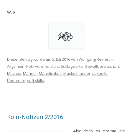
W. R.
Dieser Beitrag wurde am
5. Juli 2016
von
Wolfgang Reinert
in
Allgemein
,
Köln
veröffentlicht. Schlagworte:
Gewaltbereitschaft
,
Machos
,
Männer
,
Männlichkeit
,
Muskelmänner
,
sexuelle
Übergriffe
,
soft skills
.
Köln-Notizen 2/2016
A
lso doch, es gibt sie, die