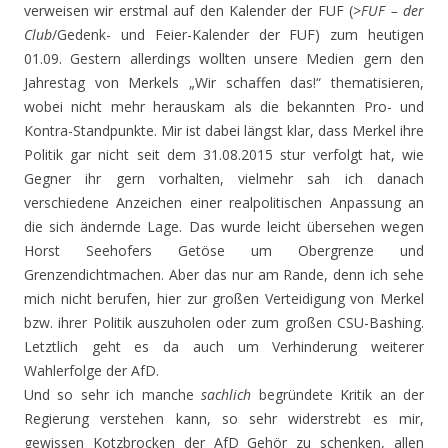
verweisen wir erstmal auf den Kalender der FUF (>
FUF – der
Club
/Gedenk- und Feier-Kalender der FUF) zum heutigen
01.09. Gestern allerdings wollten unsere Medien gern den
Jahrestag von Merkels „Wir schaffen das!“ thematisieren,
wobei nicht mehr herauskam als die bekannten Pro- und
Kontra-Standpunkte. Mir ist dabei längst klar, dass Merkel ihre
Politik gar nicht seit dem 31.08.2015 stur verfolgt hat, wie
Gegner ihr gern vorhalten, vielmehr sah ich danach
verschiedene Anzeichen einer realpolitischen Anpassung an
die sich ändernde Lage. Das wurde leicht übersehen wegen
Horst Seehofers Getöse um Obergrenze und
Grenzendichtmachen. Aber das nur am Rande, denn ich sehe
mich nicht berufen, hier zur großen Verteidigung von Merkel
bzw. ihrer Politik auszuholen oder zum großen CSU-Bashing.
Letztlich geht es da auch um Verhinderung weiterer
Wahlerfolge der AfD.
Und so sehr ich manche
sachlich
begründete Kritik an der
Regierung verstehen kann, so sehr widerstrebt es mir,
gewissen Kotzbrocken der AfD Gehör zu schenken, allen