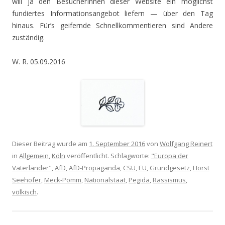
will ja den BesucherInnen dieser Website ein möglichst
fundiertes Informationsangebot liefern — über den Tag
hinaus. Für’s geifernde Schnellkommentieren sind Andere
zuständig.
W. R. 05.09.2016
Dieser Beitrag wurde am
1. September 2016
von
Wolfgang Reinert
in
Allgemein
,
Köln
veröffentlicht. Schlagworte:
"Europa der
Vaterländer"
,
AfD
,
AfD-Propaganda
,
CSU
,
EU
,
Grundgesetz
,
Horst
Seehofer
,
Meck-Pomm
,
Nationalstaat
,
Pegida
,
Rassismus
,
völkisch
.