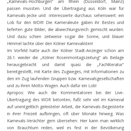
„Karnevals-Hochburgen“ am Rhein (Düsseldorf, Mainz)
passen mussten. Und die Übertragung aus Köln war für
Karnevals-Jecke und -Interessierte durchaus sehenswert: ein
Lob für den WDR! Die Kameraleute gaben ihr Bestes und
lieferten gute Bilder, die abwechlungsreich gemischt wurden.
Und dazu schien zeitweise sogar die Sonne, und blauer
Himmel lachte über den Kölner Karnevalisten!
Im Vorfeld hatte auch der Kölner Stadt-Anzeiger schon am
26.1. wieder die „Kölner Rosenmontagszeitung“ als Beilage
herausgebracht und damit quasi die „Fachliteratur“
bereitgestellt, mit Karte des Zugweges, mit Informationen zu
den im Zug laufenden Gruppen bzw. Karnevalsgesellschaften
und zu ihren Motto-Wagen. Auch dafür ein Lob!
Apropos: Wie auch die Kommentatoren bei der Live-
Übertragung des WDR betonten, fußt sehr viel im Karneval
auf unentgeltlich geleisteter Arbeit, die Karnevals-Begeisterte
in ihrer Freizeit aufbringen, oft über Monate hinweg. Was
Karnevals-Verächter gern übersehen: Hier kann man wirklich
von Brauchtum reden, weil es fest in der Bevölkerung