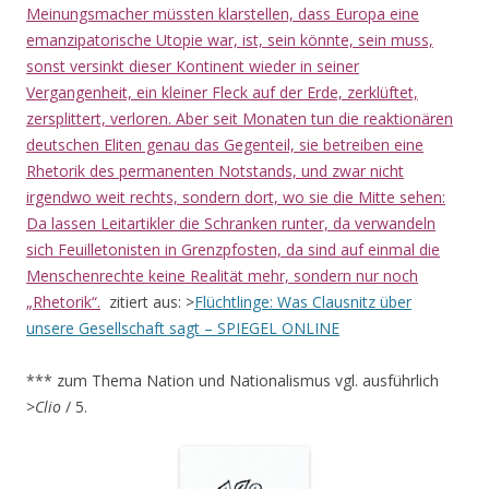
Meinungsmacher müssten klarstellen, dass Europa eine
emanzipatorische Utopie war, ist, sein könnte, sein muss,
sonst versinkt dieser Kontinent wieder in seiner
Vergangenheit, ein kleiner Fleck auf der Erde, zerklüftet,
zersplittert, verloren. Aber seit Monaten tun die reaktionären
deutschen Eliten genau das Gegenteil, sie betreiben eine
Rhetorik des permanenten Notstands, und zwar nicht
irgendwo weit rechts, sondern dort, wo sie die Mitte sehen:
Da lassen Leitartikler die Schranken runter, da verwandeln
sich Feuilletonisten in Grenzpfosten, da sind auf einmal die
Menschenrechte keine Realität mehr, sondern nur noch
„Rhetorik“.
zitiert aus: >
Flüchtlinge: Was Clausnitz über
unsere Gesellschaft sagt – SPIEGEL ONLINE
*** zum Thema Nation und Nationalismus vgl. ausführlich
>
Clio
/ 5.