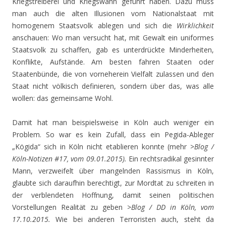
Kriegstreiberei und Kriegswahn geführt haben. Dazu muss
man auch die alten Illusionen vom Nationalstaat mit
homogenem Staatsvolk ablegen und sich die
Wirklichkeit
anschauen: Wo man versucht hat, mit Gewalt ein uniformes
Staatsvolk zu schaffen, gab es unterdrückte Minderheiten,
Konflikte, Aufstände. Am besten fahren Staaten oder
Staatenbünde, die von vorneherein Vielfalt zulassen und den
Staat nicht völkisch definieren, sondern über das, was alle
wollen: das gemeinsame Wohl.
Damit hat man beispielsweise in Köln auch weniger ein
Problem. So war es kein Zufall, dass ein Pegida-Ableger
„Kögida“ sich in Köln nicht etablieren konnte (mehr >
Blog /
Köln-Notizen #17, vom 09.01.2015).
Ein rechtsradikal gesinnter
Mann, verzweifelt über mangelnden Rassismus in Köln,
glaubte sich daraufhin berechtigt, zur Mordtat zu schreiten in
der verblendeten Hoffnung, damit seinen politischen
Vorstellungen Realität zu geben >
Blog / DD in Köln, vom
17.10.2015.
Wie bei anderen Terroristen auch, steht da