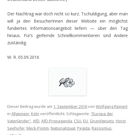
Der Nachtrag war doch nicht so kurz. Tschuldigung, aber man
will ja den BesucherInnen dieser Website ein möglichst
fundiertes Informationsangebot liefern — über den Tag
hinaus. Für’s geifernde Schnellkommentieren sind Andere
zuständig.
W. R. 05.09.2016
Dieser Beitrag wurde am
1. September 2016
von
Wolfgang Reinert
in
Allgemein
,
Köln
veröffentlicht. Schlagworte:
"Europa der
Vaterländer"
,
AfD
,
AfD-Propaganda
,
CSU
,
EU
,
Grundgesetz
,
Horst
Seehofer
,
Meck-Pomm
,
Nationalstaat
,
Pegida
,
Rassismus
,