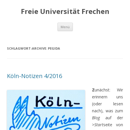
Freie Universität Frechen
Zum
Menü
Inhalt
springen
SCHLAGWORT-ARCHIVE:
PEGIDA
Köln-Notizen 4/2016
Z
unächst: Wir
erinnern uns
(oder lesen
nach), was zum
Blog
auf der
>
Start
seite von