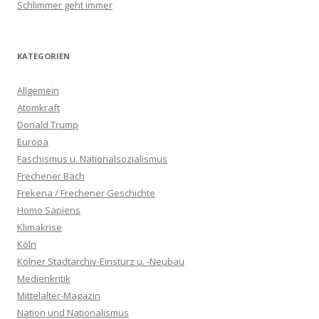
Schlimmer geht immer
KATEGORIEN
Allgemein
Atomkraft
Donald Trump
Europa
Faschismus u. Nationalsozialismus
Frechener Bach
Frekena / Frechener Geschichte
Homo Sapiens
Klimakrise
Köln
Kölner Stadtarchiv-Einsturz u. -Neubau
Medienkritik
Mittelalter-Magazin
Nation und Nationalismus