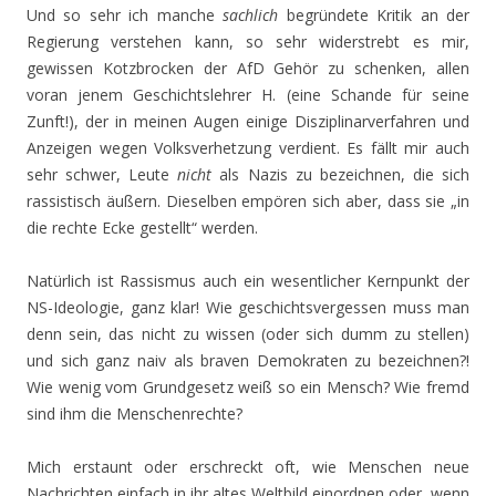
Und so sehr ich manche
sachlich
begründete Kritik an der
Regierung verstehen kann, so sehr widerstrebt es mir,
gewissen Kotzbrocken der AfD Gehör zu schenken, allen
voran jenem Geschichtslehrer H. (eine Schande für seine
Zunft!), der in meinen Augen einige Disziplinarverfahren und
Anzeigen wegen Volksverhetzung verdient. Es fällt mir auch
sehr schwer, Leute
nicht
als Nazis zu bezeichnen, die sich
rassistisch äußern. Dieselben empören sich aber, dass sie „in
die rechte Ecke gestellt“ werden.
Natürlich ist Rassismus auch ein wesentlicher Kernpunkt der
NS-Ideologie, ganz klar! Wie geschichtsvergessen muss man
denn sein, das nicht zu wissen (oder sich dumm zu stellen)
und sich ganz naiv als braven Demokraten zu bezeichnen?!
Wie wenig vom Grundgesetz weiß so ein Mensch? Wie fremd
sind ihm die Menschenrechte?
Mich erstaunt oder erschreckt oft, wie Menschen neue
Nachrichten einfach in ihr altes Weltbild einordnen oder, wenn