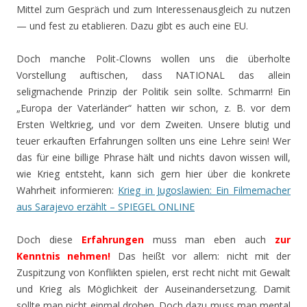
Mittel zum Gespräch und zum Interessenausgleich zu nutzen
— und fest zu etablieren. Dazu gibt es auch eine EU.
Doch manche Polit-Clowns wollen uns die überholte
Vorstellung auftischen, dass NATIONAL das allein
seligmachende Prinzip der Politik sein sollte. Schmarrn! Ein
„Europa der Vaterländer“ hatten wir schon, z. B. vor dem
Ersten Weltkrieg, und vor dem Zweiten. Unsere blutig und
teuer erkauften Erfahrungen sollten uns eine Lehre sein! Wer
das für eine billige Phrase hält und nichts davon wissen will,
wie Krieg entsteht, kann sich gern hier über die konkrete
Wahrheit informieren:
Krieg in Jugoslawien: Ein Filmemacher
aus Sarajevo erzählt – SPIEGEL ONLINE
Doch diese
Erfahrungen
muss man eben auch
zur
Kenntnis nehmen!
Das heißt vor allem: nicht mit der
Zuspitzung von Konflikten spielen, erst recht nicht mit Gewalt
und Krieg als Möglichkeit der Auseinandersetzung. Damit
sollte man nicht einmal drohen. Doch dazu muss man mental