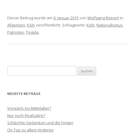
Dieser Beitrag wurde am
9. Januar 2015
von
Wolfgang Reinert
in
Allgemein
,
Köln
veröffentlicht. Schlagworte:
Köln
,
Nationalismus
,
Patrioten
,
Pegida
.
Suchen
nach:
NEUESTE BEITRÄGE
Vorwärts ins Mittelalter?
Nur noch Realsatire?
Schlechte Gedanken und die Folgen
On Top zu allem Anderen