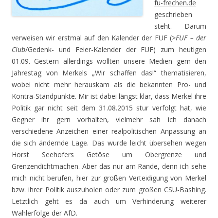
fu-frechen.de
geschrieben
steht. Darum
verweisen wir erstmal auf den Kalender der FUF (>
FUF – der
Club
/Gedenk- und Feier-Kalender der FUF) zum heutigen
01.09. Gestern allerdings wollten unsere Medien gern den
Jahrestag von Merkels „Wir schaffen das!“ thematisieren,
wobei nicht mehr herauskam als die bekannten Pro- und
Kontra-Standpunkte. Mir ist dabei längst klar, dass Merkel ihre
Politik gar nicht seit dem 31.08.2015 stur verfolgt hat, wie
Gegner ihr gern vorhalten, vielmehr sah ich danach
verschiedene Anzeichen einer realpolitischen Anpassung an
die sich ändernde Lage. Das wurde leicht übersehen wegen
Horst Seehofers Getöse um Obergrenze und
Grenzendichtmachen. Aber das nur am Rande, denn ich sehe
mich nicht berufen, hier zur großen Verteidigung von Merkel
bzw. ihrer Politik auszuholen oder zum großen CSU-Bashing.
Letztlich geht es da auch um Verhinderung weiterer
Wahlerfolge der AfD.