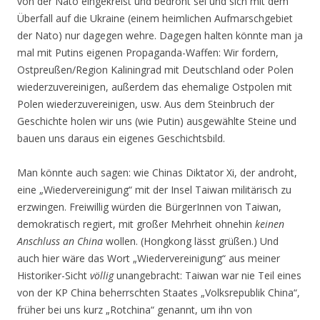
von der Nato eingekreist und bedroht sei und sich mit dem
Überfall auf die Ukraine (einem heimlichen Aufmarschgebiet
der Nato) nur dagegen wehre. Dagegen halten könnte man ja
mal mit Putins eigenen Propaganda-Waffen: Wir fordern,
Ostpreußen/Region Kaliningrad mit Deutschland oder Polen
wiederzuvereinigen, außerdem das ehemalige Ostpolen mit
Polen wiederzuvereinigen, usw. Aus dem Steinbruch der
Geschichte holen wir uns (wie Putin) ausgewählte Steine und
bauen uns daraus ein eigenes Geschichtsbild.
Man könnte auch sagen: wie Chinas Diktator Xi, der androht,
eine „Wiedervereinigung“ mit der Insel Taiwan militärisch zu
erzwingen. Freiwillig würden die BürgerInnen von Taiwan,
demokratisch regiert, mit großer Mehrheit ohnehin
keinen
Anschluss an China
wollen. (Hongkong lässt grüßen.) Und
auch hier wäre das Wort „Wiedervereinigung“ aus meiner
Historiker-Sicht
völlig
unangebracht: Taiwan war nie Teil eines
von der KP China beherrschten Staates „Volksrepublik China“,
früher bei uns kurz „Rotchina“ genannt, um ihn von