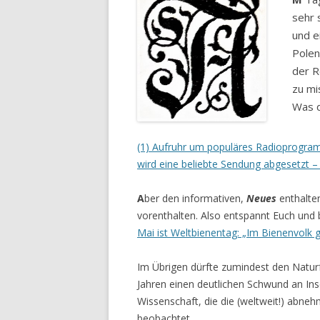
sehr 
und e
Polen
der R
zu mi
Was d
(1) Aufruhr um populäres Radioprogramm
wird eine beliebte Sendung abgesetzt – 
A
ber den informativen,
Neues
enthalten
vorenthalten. Also entspannt Euch und 
Mai ist Weltbienentag: „Im Bienenvolk g
Im Übrigen dürfte zumindest den Naturf
Jahren einen deutlichen Schwund an Inse
Wissenschaft, die die (weltweit!) abneh
beobachtet.