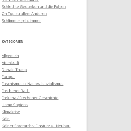
Schlechte Gedanken und die Folgen
On Top zu allem Anderen
Schlimmer geht immer
KATEGORIEN
Allgemein
Atomkraft
Donald Trump
Europa
Faschismus u. Nationalsozialismus
Frechener Bach
Frekena / Frechener Geschichte
Homo Sapiens
Klimakrise
Köln
Kölner Stadtarchiv-Einsturz u. -Neubau