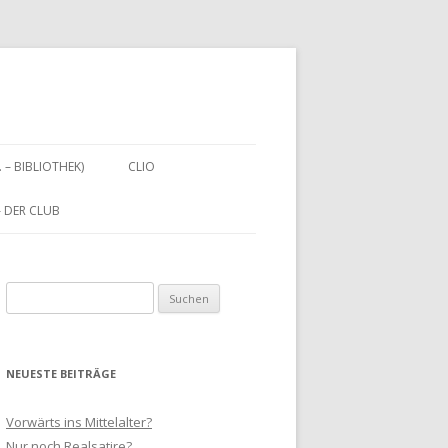
. – BIBLIOTHEK)
CLIO
 – DER CLUB
Suchen
nach:
NEUESTE BEITRÄGE
Vorwärts ins Mittelalter?
Nur noch Realsatire?