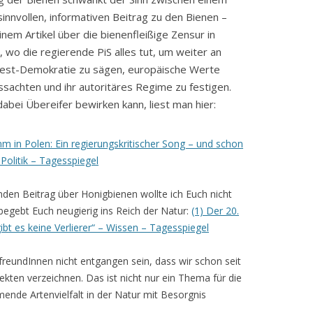
sinnvollen, informativen Beitrag zu den Bienen –
inem Artikel über die bienenfleißige Zensur in
, wo die regierende PiS alles tut, um weiter an
est-Demokratie zu sägen, europäische Werte
ssachten und ihr autoritäres Regime zu festigen.
abei Übereifer bewirken kann, liest man hier:
 in Polen: Ein regierungskritischer Song – und schon
Politik – Tagesspiegel
den Beitrag über Honigbienen wollte ich Euch nicht
begebt Euch neugierig ins Reich der Natur:
(1) Der 20.
ibt es keine Verlierer“ – Wissen – Tagesspiegel
reundInnen nicht entgangen sein, dass wir schon seit
kten verzeichnen. Das ist nicht nur ein Thema für die
mende Artenvielfalt in der Natur mit Besorgnis