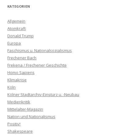
KATEGORIEN
Allgemein
Atomkraft
Donald Trump
Europa
Faschismus u. Nationalsozialismus
Frechener Bach
Frekena / Frechener Geschichte
Homo Sapiens
Klimakrise
Köln
Kölner Stadtarchiv-Einsturz u. -Neubau
Medienkritik
Mittelalter-Magazin
Nation und Nationalismus
Positiv!
Shakespeare