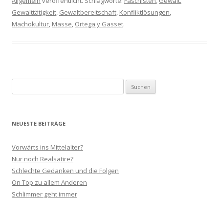
Allgemein
veröffentlicht. Schlagworte:
Faschisten
,
Gewalt.
Gewalttätigkeit
,
Gewaltbereitschaft
,
Konfliktlösungen
,
Machokultur
,
Masse
,
Ortega y Gasset
.
Suchen
nach:
NEUESTE BEITRÄGE
Vorwärts ins Mittelalter?
Nur noch Realsatire?
Schlechte Gedanken und die Folgen
On Top zu allem Anderen
Schlimmer geht immer