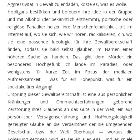
Aggressivität in Gewalt zu entladen, koste es, was es wolle.
Hooligans bestärken und befeuern ihre Idee in der Gruppe
und mit Alkohol (der bekanntlich enthemmt), politische oder
religiöse Fanatiker heizen ihre Menschenfeindlichkeit oft im
Internet auf, wo sie sich, wie wir hören, radikalisieren, d.h. wo
sie eine passende Ideologie für ihre Gewaltbereitschaft
finden, sodass sie bald selbst glauben, im Namen einer
höheren Sache zu handeln. Das gibt dem Mörder ein
besonderes Hochgefühl: Ich lande im Paradies, oder
wenigstens für kurze Zeit im Focus der medialen
Aufmerksamkeit – was für ein Höhepunkt, was für ein
spektakulärer Abgang!
Ursprung dieser Gewaltbereitschaft ist eine aus persönlichen
Kränkungen und Ohnmachtserfahrungen geborene
Zerstörung ihres Glaubens an das Gute in der Welt, ein aus
persönlicher Versagenserfahrung und Hoffnungslosigkeit
gezeugter Glaube an die Verderbtheit der sie umgebenden
Gesellschaft bzw. der Welt überhaupt — woraus die
Folgerung gezogen wird, es sei eh alles egal, und es spiele