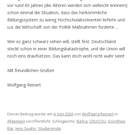
vor rund 60 Jahren (die Älteren werden sich vielleicht erinnern)
schon einmal die Situation, dass das herkömmliche
Bildungssystem zu wenig Hochschulabsolventen lieferte und
u.a. die Wirtschaft von der Politik Maßnahmen forderte …
Wer es ganz schwarz sehen will, stellt fest: Deutschland
steckt schon in einer Bildungskatastrophe, und die Union will
noch eins draufsetzen. Das kann doch wohl nicht wahr sein!!
Mit freundlichen Grüßen
Wolfgang Reinert
Dieser Beitrag wurde am
4. Juni 2026
von
Wolfgang Reinert
in
Allgemein
veröffentlicht. Schlagworte:
Bafög
,
CDU/CSU
,
Dorothee
Bär
,
Jens Spahn
,
Studierende
.