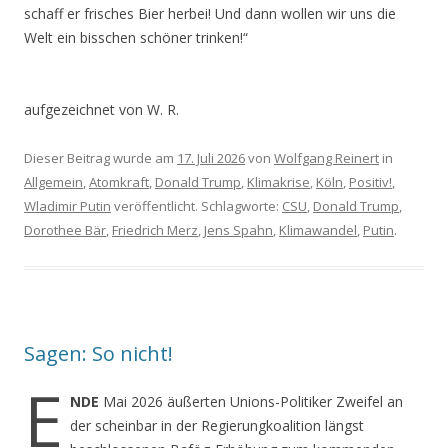
schaff er frisches Bier herbei! Und dann wollen wir uns die
Welt ein bisschen schöner trinken!“
aufgezeichnet von W. R.
Dieser Beitrag wurde am
17. Juli 2026
von
Wolfgang Reinert
in
Allgemein
,
Atomkraft
,
Donald Trump
,
Klimakrise
,
Köln
,
Positiv!
,
Wladimir Putin
veröffentlicht. Schlagworte:
CSU
,
Donald Trump
,
Dorothee Bär
,
Friedrich Merz
,
Jens Spahn
,
Klimawandel
,
Putin
.
Sagen: So nicht!
E
NDE
Mai 2026 äußerten Unions-Politiker Zweifel an
der scheinbar in der Regierungkoalition längst