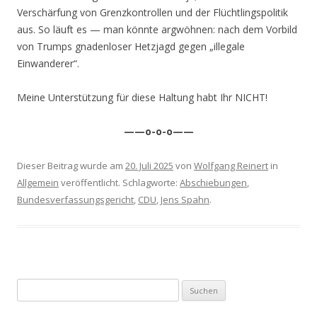
Verschärfung von Grenzkontrollen und der Flüchtlingspolitik
aus. So läuft es — man könnte argwöhnen: nach dem Vorbild
von Trumps gnadenloser Hetzjagd gegen „illegale
Einwanderer“.
Meine Unterstützung für diese Haltung habt Ihr NICHT!
——o-o-o——
Dieser Beitrag wurde am
20. Juli 2025
von
Wolfgang Reinert
in
Allgemein
veröffentlicht. Schlagworte:
Abschiebungen
,
Bundesverfassungsgericht
,
CDU
,
Jens Spahn
.
Suchen
nach: