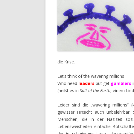
die Krise.
Let’s think of the wavering millions
Who need
leaders
but get
gamblers
i
(heißt es in
Salt of the Earth
, einem Lied
Leider sind die „wavering millions“
gewisser Hinsicht auch unbelehrbar. 
Menschen, die in der Nazizeit sozia
Lebensweisheiten einfache Botschaft
der in schwieriger Lage „durchgreife