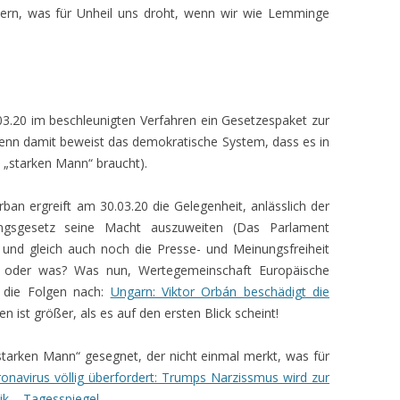
nern, was für Unheil uns droht, wenn wir wie Lemminge
3.20 im beschleunigten Verfahren ein Gesetzespaket zur
denn damit beweist das demokratische System, dass es in
n „starken Mann“ braucht).
rban ergreift am 30.03.20 die Gelegenheit, anlässlich der
ngsgesetz seine Macht auszuweiten (Das Parlament
 und gleich auch noch die Presse- und Meinungsfreiheit
 — oder was? Was nun, Wertegemeinschaft Europäische
 die Folgen nach:
Ungarn: Viktor Orbán beschädigt die
 ist größer, als es auf den ersten Blick scheint!
starken Mann“ gesegnet, der nicht einmal merkt, was für
navirus völlig überfordert: Trumps Narzissmus wird zur
ik – Tagesspiegel