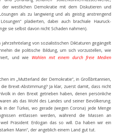
 der westlichen Demokratie mit dem Diskutieren und
 Lösungen als zu langwierig und als geistig anstrengend
Lösungen“ plädierten, dabei auch brachiale Hauruck-
ange sie selbst davon nicht Schaden nahmen).
jahrzehntelang von sozialistischen Diktaturen gegängelt
ohnehin die politische Bildung, um sich vorzustellen, wie
oniert, und wie
Wahlen mit einem durch freie Medien
chen im „Mutterland der Demokratie“, in Großbritannien,
 die Brexit-Abstimmung? Ja klar, zuerst damit, dass nicht
lvolk in den Brexit getrieben haben, denen persönliche
er waren als das Wohl des Landes und seiner Bevölkerung.
tik in der Türkei, wo gerade (wegen Corona) jede Menge
fängnissen entlassen werden, während die Massen an
— weil Präsident Erdogan das so will. Da haben wir ein
starken Mann“, der angeblich einem Land gut tut.