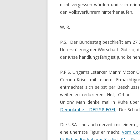
nicht vergessen würden und sich erin
den Volksverführern hinterherlaufen.
W. R.
P.S. Der Bundestag beschließt am 27.0
Unterstützung der Wirtschaft. Gut so, 
der Krise handlungsfähig ist (und keine
P.P.S. Ungarns „starker Mann“ Victor O
Corona-Krise mit einem Ermächtigu
entmachtet sich selbst per Beschluss)
weiter zu reduzieren. Heil, Orban!
Union? Man denke mal in Ruhe über
Demokratie – DER SPIEGEL
Der Schaden
Die USA sind auch derzeit mit einem „
eine unernste Figur er macht:
Vom Coro
tödlichen Bedrohung für die USA – Polit