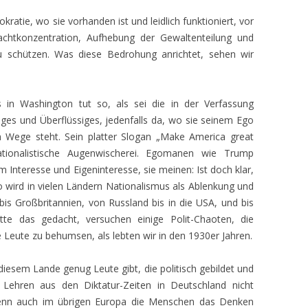
ratie, wo sie vorhanden ist und leidlich funktioniert, vor
chtkonzentration, Aufhebung der Gewaltenteilung und
u schützen. Was diese Bedrohung anrichtet, sehen wir
in Washington tut so, als sei die in der Verfassung
ges und Überflüssiges, jedenfalls da, wo sie seinem Ego
m Wege steht. Sein platter Slogan „Make America great
nationalistische Augenwischerei. Egomanen wie Trump
 Interesse und Eigeninteresse, sie meinen: Ist doch klar,
So wird in vielen Ländern Nationalismus als Ablenkung und
is Großbritannien, von Russland bis in die USA, und bis
tte das gedacht, versuchen einige Polit-Chaoten, die
ie Leute zu behumsen, als lebten wir in den 1930er Jahren.
 diesem Lande genug Leute gibt, die politisch gebildet und
Lehren aus den Diktatur-Zeiten in Deutschland nicht
enn auch im übrigen Europa die Menschen das Denken