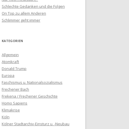
Schlechte Gedanken und die Folgen
On Top zu allem Anderen
Schlimmer geht immer
KATEGORIEN
Allgemein
Atomkraft
Donald Trump
Europa
Faschismus u. Nationalsozialismus
Frechener Bach
Frekena / Frechener Geschichte
Homo Sapiens
Klimakrise
Köln
Kölner Stadtarchiv-Einsturz u. -Neubau