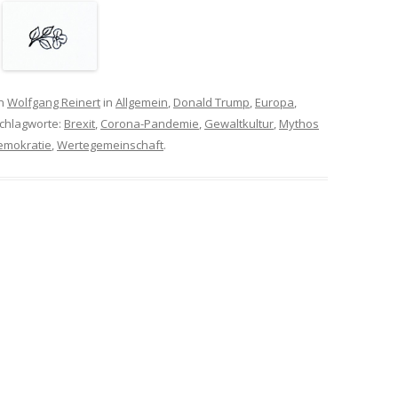
n
Wolfgang Reinert
in
Allgemein
,
Donald Trump
,
Europa
,
Schlagworte:
Brexit
,
Corona-Pandemie
,
Gewaltkultur
,
Mythos
emokratie
,
Wertegemeinschaft
.