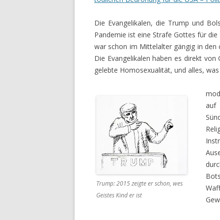
Die Evangelikalen, die Trump und Bol
Pandemie ist eine Strafe Gottes für di
war schon im Mittelalter gängig in den 
Die Evangelikalen haben es direkt von G
gelebte Homosexualität, und alles, was
mode
auf
Sünd
Rel
Ins
Ause
dur
Bo
Trump: 2015 zeigte er schon, wes
Waff
Geistes Kind er ist
Gewa