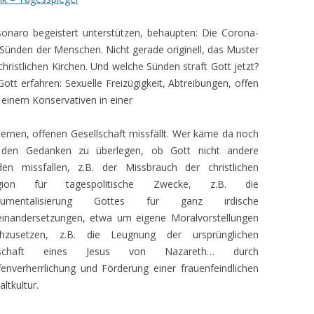
sonaro begeistert unterstützen, behaupten: Die Corona-
e Sünden der Menschen. Nicht gerade originell, das Muster
christlichen Kirchen. Und welche Sünden straft Gott jetzt?
ott erfahren: Sexuelle Freizügigkeit, Abtreibungen, offen
 einem Konservativen in einer
rnen, offenen Gesellschaft missfällt. Wer käme da noch
 den Gedanken zu überlegen, ob Gott nicht andere
en missfallen, z.B. der Missbrauch der christlichen
igion für tagespolitische Zwecke, z.B. die
trumentalisierung Gottes für ganz irdische
inandersetzungen, etwa um eigene Moralvorstellungen
chzusetzen, z.B. die Leugnung der ursprünglichen
tschaft eines Jesus von Nazareth… durch
enverherrlichung und Förderung einer frauenfeindlichen
ltkultur.