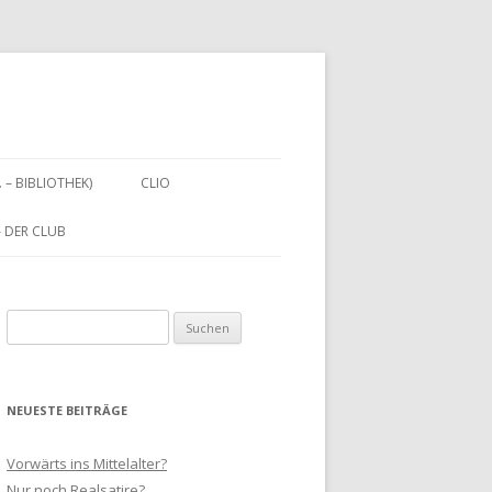
. – BIBLIOTHEK)
CLIO
 – DER CLUB
Suchen
nach:
NEUESTE BEITRÄGE
Vorwärts ins Mittelalter?
Nur noch Realsatire?