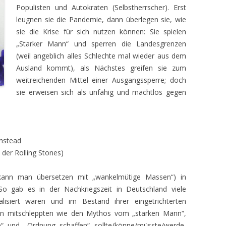
Populisten und Autokraten (Selbstherrscher). Erst
leugnen sie die Pandemie, dann überlegen sie, wie
sie die Krise für sich nutzen können: Sie spielen
„Starker Mann“ und sperren die Landesgrenzen
(weil angeblich alles Schlechte mal wieder aus dem
Ausland kommt), als Nächstes greifen sie zum
weitreichenden Mittel einer Ausgangssperre; doch
sie erweisen sich als unfähig und machtlos gegen
nstead
 der Rolling Stones)
 (kann man übersetzen mit „wankelmütige Massen“) in
So gab es in der Nachkriegszeit in Deutschland viele
lisiert waren und im Bestand ihrer eingetrichterten
en mitschleppten wie den Mythos vom „starken Mann“,
n“ und „Ordnung schaffen“ sollte/könne/müsste/werde,