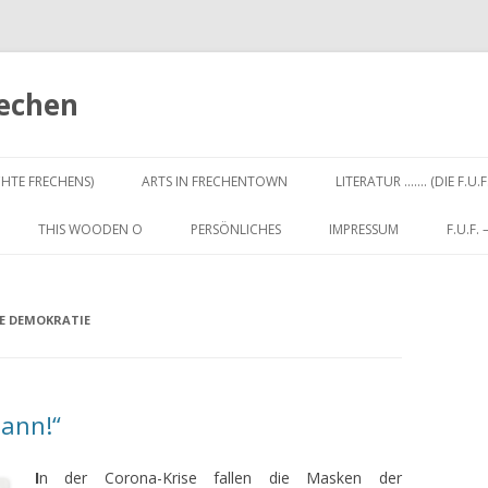
rechen
Zum
Inhalt
CHTE FRECHENS)
ARTS IN FRECHENTOWN
LITERATUR ……. (DIE F.U.F
springen
THIS WOODEN O
PERSÖNLICHES
IMPRESSUM
F.U.F.
E DEMOKRATIE
Mann!“
I
n der Corona-Krise fallen die Masken der