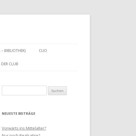
. – BIBLIOTHEK)
CLIO
 – DER CLUB
Suchen
nach:
NEUESTE BEITRÄGE
Vorwärts ins Mittelalter?
Nur noch Realsatire?