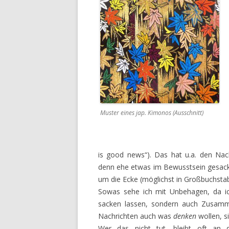
Muster eines jap. Kimonos (Ausschnitt)
is good news“). Das hat u.a. den N
denn ehe etwas im Bewusstsein gesackt
um die Ecke (möglichst in Großbuchsta
Sowas sehe ich mit Unbehagen, da ic
sacken lassen, sondern auch Zusammen
Nachrichten auch was
denken
wollen, s
Wer das nicht tut, bleibt oft an 