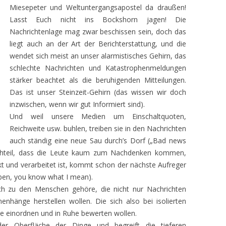
Miesepeter und Weltuntergangsapostel da draußen!
Lasst Euch nicht ins Bockshorn jagen! Die
Nachrichtenlage mag zwar beschissen sein, doch das
liegt auch an der Art der Berichterstattung, und die
wendet sich meist an unser alarmistisches Gehirn, das
schlechte Nachrichten und Katastrophenmeldungen
stärker beachtet als die beruhigenden Mitteilungen.
Das ist unser Steinzeit-Gehirn (das wissen wir doch
inzwischen, wenn wir gut Informiert sind).
Und weil unsere Medien um Einschaltquoten,
Reichweite usw. buhlen, treiben sie in den Nachrichten
auch ständig eine neue Sau durch’s Dorf („Bad news
achteil, dass die Leute kaum zum Nachdenken kommen,
 und verarbeitet ist, kommt schon der nächste Aufreger
ben, you know what I mean).
h zu den Menschen gehöre, die nicht nur Nachrichten
hänge herstellen wollen. Die sich also bei isolierten
ie einordnen und in Ruhe bewerten wollen.
der Oberfläche der Dinge und begreift die tieferen