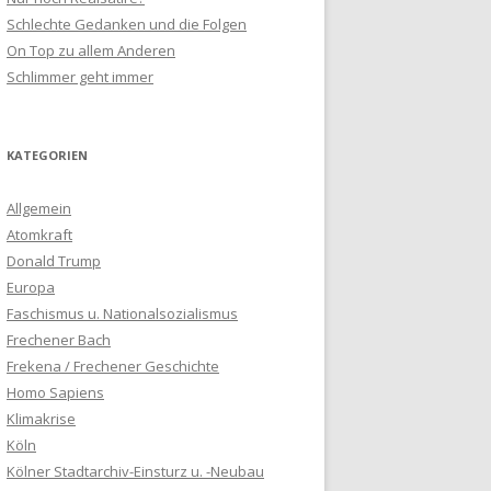
Schlechte Gedanken und die Folgen
On Top zu allem Anderen
Schlimmer geht immer
KATEGORIEN
Allgemein
Atomkraft
Donald Trump
Europa
Faschismus u. Nationalsozialismus
Frechener Bach
Frekena / Frechener Geschichte
Homo Sapiens
Klimakrise
Köln
Kölner Stadtarchiv-Einsturz u. -Neubau