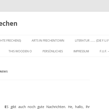
rechen
Zum
Inhalt
CHTE FRECHENS)
ARTS IN FRECHENTOWN
LITERATUR ……. (DIE F.U.F
springen
THIS WOODEN O
PERSÖNLICHES
IMPRESSUM
F.U.F.
 NEWS
E
S gibt auch noch gute Nachrichten. He, hallo, Ihr