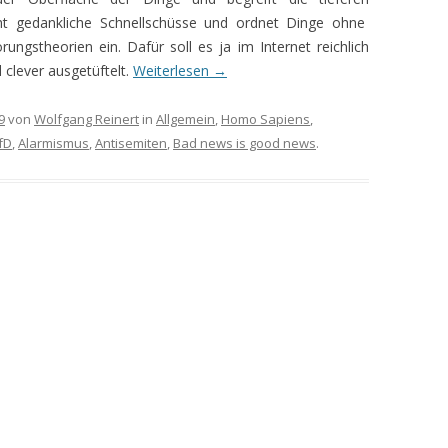
t gedankliche Schnellschüsse und ordnet Dinge ohne
ngstheorien ein. Dafür soll es ja im Internet reichlich
clever ausgetüftelt.
Weiterlesen
→
9
von
Wolfgang Reinert
in
Allgemein
,
Homo Sapiens
,
fD
,
Alarmismus
,
Antisemiten
,
Bad news is good news
.