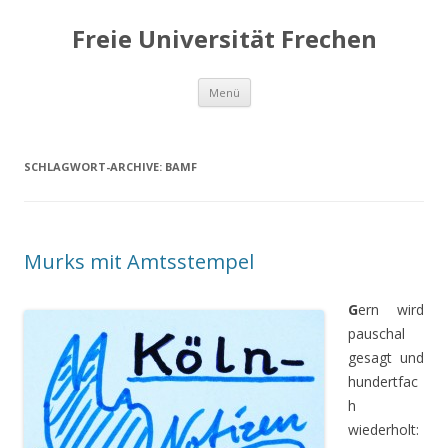
Freie Universität Frechen
Zum
Menü
Inhalt
springen
SCHLAGWORT-ARCHIVE:
BAMF
Murks mit Amtsstempel
G
ern wird
pauschal
gesagt und
hundertfac
h
wiederholt: