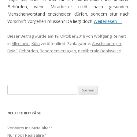
Behörden, wenn Mitarbeiter nicht nach gesundem
Menschenverstand entscheiden dürfen, sondern stur nach
Vorschrift vorgehen müssen? Da liegt doch
Weiterlesen
→
Dieser Beitrag wurde am
19. Oktober 2018
von
Wolfgang Reinert
in
Allgemein
,
Köln
veröffentlicht. Schlagworte:
Abschiebungen
,
BAMF
,
Behörden
,
Behördenversagen
,
neoliberale Denkweise
.
Suchen
nach:
NEUESTE BEITRÄGE
Vorwärts ins Mittelalter?
Nur noch Realsatire?