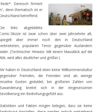
 Rede*. Dennoch firmiert
n“, denn thematisch ist er
 Deutschland betreffend.
Die links abgebildete
Comic-Skizze ist zwar schon über zwei Jahrzehnte alt,
spiegelt aber immer noch den in Deutschland
verbreiteten, populären Tenor gegenüber Ausländern
wider. (Technischer Hinweis: Mit einem Mausklick auf die
Abb. wird alles deutlicher und größer.)
Wir haben in Deutschland eben keine Willkommenskultur
gegenüber Fremden, die Fremden sind als wenige
einzelne Exoten geduldet, bei größeren Zahlen von
Zuwanderung breitet sich in der eingesessenen
Bevölkerung ein Bedrohungsgefühl aus.
Statistiken und Fakten mögen belegen, dass sie keine
Bedrohung darstellen, diese werden jedoch weitgehend