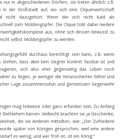
 nur in abgeschiedenen Dörfern, sie treten ähnlich z.B.
s in der Großstadt auf, wo sich eine Cliquenwirtschaft
l nicht dazugehört. Wenn der sich nicht bald als
r schnell zum Mobbingopfer. Die Clique tobt dabei niedere
erwertigkeitskomplexe aus, ohne sich dessen bewusst zu
icht selbst Mobbingopfer zu werden.
rohungsgefühl durchaus berechtigt sein kann, z.B. wenn
 stehen, dass aber kein Gegner konkret fassbar ist und
agieren, sich also eher gegenseitig das Leben noch
her zu liegen, je weniger die Verunsicherten Mittel und
hnlicher Lage zusammenzutun und gemeinsam Gegenwehr
önigen mag teilweise oder ganz erfunden sein. Zu Anfang
 Bethlehem kamen. Vielleicht brachten sie ja Geschenke,
eisheit, die sie Anderen mitteilten, wie: „Der Zufriedene
t wurde später von Königen gesprochen, weil eine andere
bedarf es wenig, und wer froh ist, ist ein König.“