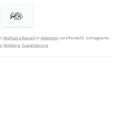
on
Wolfgang Reinert
in
Allgemein
veröffentlicht. Schlagworte:
e
,
Mobbing
,
Zuwanderung
.