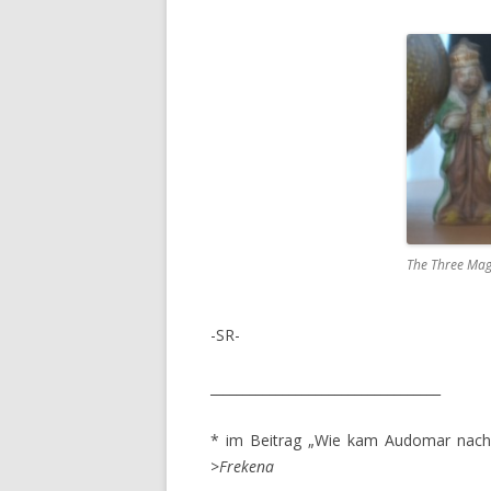
The Three Magi
-SR-
___________________________________
* im Beitrag „Wie kam Audomar nach F
>
Frekena