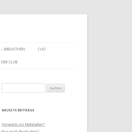
. – BIBLIOTHEK)
CLIO
 – DER CLUB
Suchen
nach:
NEUESTE BEITRÄGE
Vorwärts ins Mittelalter?
Nur noch Realsatire?