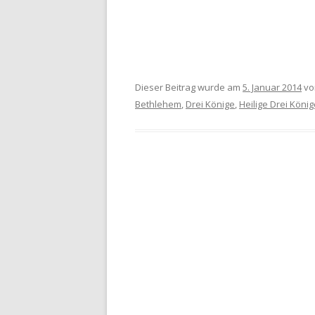
Dieser Beitrag wurde am
5. Januar 2014
v
Bethlehem
,
Drei Könige
,
Heilige Drei König