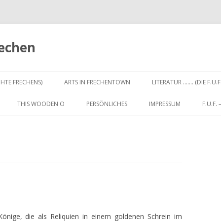
rechen
Zum
Inhalt
CHTE FRECHENS)
ARTS IN FRECHENTOWN
LITERATUR ……. (DIE F.U.F
springen
THIS WOODEN O
PERSÖNLICHES
IMPRESSUM
F.U.F.
önige, die als Reliquien in einem goldenen Schrein im