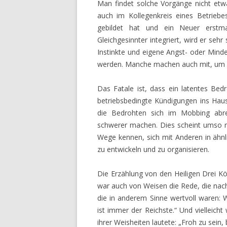
Man findet solche Vorgänge nicht etwa
auch im Kollegenkreis eines Betriebe
gebildet hat und ein Neuer erstma
Gleichgesinnter integriert, wird er seh
Instinkte und eigene Angst- oder Mind
werden. Manche machen auch mit, um n
Das Fatale ist, dass ein latentes Bed
betriebsbedingte Kündigungen ins Haus
die Bedrohten sich im Mobbing abre
schwerer machen. Dies scheint umso nä
Wege kennen, sich mit Anderen in ä
zu entwickeln und zu organisieren.
Die Erzählung von den Heiligen Drei K
war auch von Weisen die Rede, die nach
die in anderem Sinne wertvoll waren: W
ist immer der Reichste.“ Und vielleich
ihrer Weisheiten lautete: „Froh zu sein, 