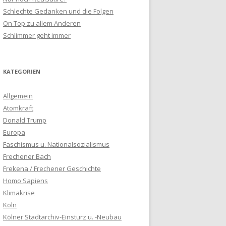
Schlechte Gedanken und die Folgen
On Top zu allem Anderen
Schlimmer geht immer
KATEGORIEN
Allgemein
Atomkraft
Donald Trump
Europa
Faschismus u. Nationalsozialismus
Frechener Bach
Frekena / Frechener Geschichte
Homo Sapiens
Klimakrise
Köln
Kölner Stadtarchiv-Einsturz u. -Neubau