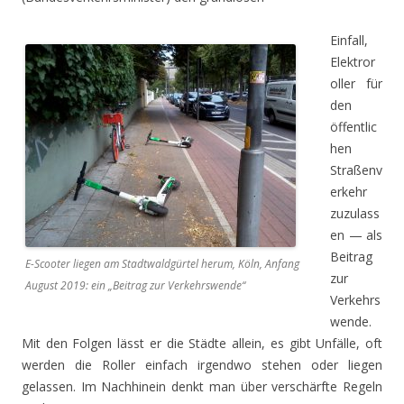
Einfall,
Elektror
oller für
den
öffentlic
hen
Straßenv
erkehr
zuzulass
en — als
Beitrag
E-Scooter liegen am Stadtwaldgürtel herum, Köln, Anfang
zur
August 2019: ein „Beitrag zur Verkehrswende“
Verkehrs
wende.
Mit den Folgen lässt er die Städte allein, es gibt Unfälle, oft
werden die Roller einfach irgendwo stehen oder liegen
gelassen. Im Nachhinein denkt man über verschärfte Regeln