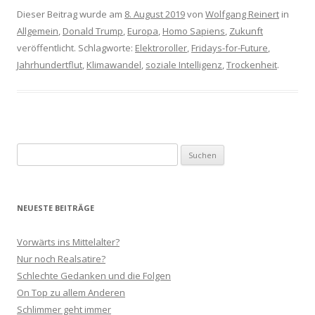
Dieser Beitrag wurde am
8. August 2019
von
Wolfgang Reinert
in
Allgemein
,
Donald Trump
,
Europa
,
Homo Sapiens
,
Zukunft
veröffentlicht. Schlagworte:
Elektroroller
,
Fridays-for-Future
,
Jahrhundertflut
,
Klimawandel
,
soziale Intelligenz
,
Trockenheit
.
Suchen
nach:
NEUESTE BEITRÄGE
Vorwärts ins Mittelalter?
Nur noch Realsatire?
Schlechte Gedanken und die Folgen
On Top zu allem Anderen
Schlimmer geht immer