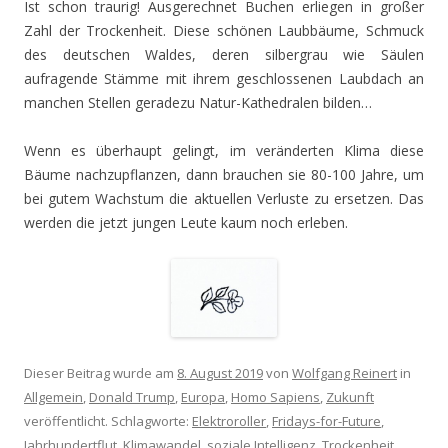
Ist schon traurig! Ausgerechnet Buchen erliegen in großer
Zahl der Trockenheit. Diese schönen Laubbäume, Schmuck
des deutschen Waldes, deren silbergrau wie Säulen
aufragende Stämme mit ihrem geschlossenen Laubdach an
manchen Stellen geradezu Natur-Kathedralen bilden…
Wenn es überhaupt gelingt, im veränderten Klima diese
Bäume nachzupflanzen, dann brauchen sie 80-100 Jahre, um
bei gutem Wachstum die aktuellen Verluste zu ersetzen. Das
werden die jetzt jungen Leute kaum noch erleben.
Dieser Beitrag wurde am
8. August 2019
von
Wolfgang Reinert
in
Allgemein
,
Donald Trump
,
Europa
,
Homo Sapiens
,
Zukunft
veröffentlicht. Schlagworte:
Elektroroller
,
Fridays-for-Future
,
Jahrhundertflut
,
Klimawandel
,
soziale Intelligenz
,
Trockenheit
.