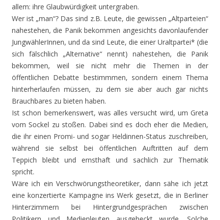
allem: ihre Glaubwürdigkeit untergraben.
Wer ist „man“? Das sind z.B. Leute, die gewissen „Altparteien“
nahestehen, die Panik bekommen angesichts davonlaufender
JungwählerInnen, und da sind Leute, die einer Uraltpartei* (die
sich fälschlich „Alternative“ nennt) nahestehen, die Panik
bekommen, weil sie nicht mehr die Themen in der
öffentlichen Debatte bestimmmen, sondern einem Thema
hinterherlaufen müssen, zu dem sie aber auch gar nichts
Brauchbares zu bieten haben.
Ist schon bemerkenswert, was alles versucht wird, um Greta
vom Sockel zu stoßen. Dabei sind es doch eher die Medien,
die ihr einen Promi- und sogar Heldinnen-Status zuschreiben,
während sie selbst bei öffentlichen Auftritten auf dem
Teppich bleibt und ernsthaft und sachlich zur Thematik
spricht.
Wäre ich ein Verschwörungstheoretiker, dann sähe ich jetzt
eine konzertierte Kampagne ins Werk gesetzt, die in Berliner
Hinterzimmern bei Hintergrundgesprächen zwischen
Politikern und Medienleuten ausgeheckt wurde. Solche