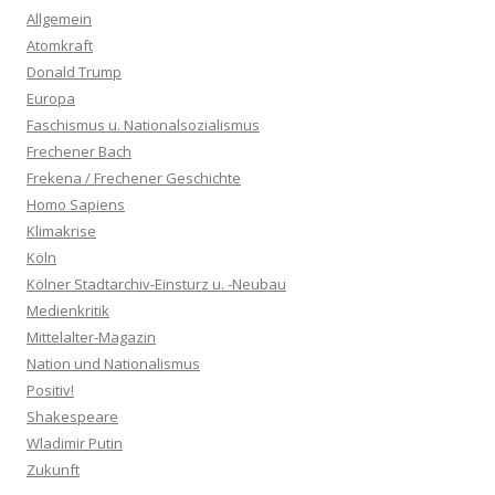
Allgemein
Atomkraft
Donald Trump
Europa
Faschismus u. Nationalsozialismus
Frechener Bach
Frekena / Frechener Geschichte
Homo Sapiens
Klimakrise
Köln
Kölner Stadtarchiv-Einsturz u. -Neubau
Medienkritik
Mittelalter-Magazin
Nation und Nationalismus
Positiv!
Shakespeare
Wladimir Putin
Zukunft