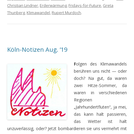
Christian Lindner
,
Erderwärmung
,
Fridays-for-Future
,
Greta
Thunberg
,
Klimawandel
,
Rupert Murdoch
.
Köln-Notizen Aug. ’19
F
olgen des Klimawandels
berühren uns nicht — oder
doch? Na gut, da waren
zwei Hitze-Sommer, da
waren in verschiedenen
Regionen
„Jahrhundertfluten“, ja mei,
das kann halt passieren,
das Wetter ist halt
unzuverlässig, oder? Jetzt bombardieren sie uns vermehrt mit