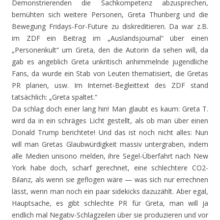
Demonstrierenden die Sachkompetenz abzusprechen,
bemühten sich weitere Personen, Greta Thunberg und die
Bewegung Fridays-For-Future zu diskreditieren. Da war z.B.
im ZDF ein Beitrag im „Auslandsjournal“ über einen
„Personenkult“ um Greta, den die Autorin da sehen will, da
gab es angeblich Greta unkritisch anhimmelnde jugendliche
Fans, da wurde ein Stab von Leuten thematisiert, die Gretas
PR planen, usw. Im Internet-Begleittext des ZDF stand
tatsächlich: „Greta spaltet.“
Da schlag doch einer lang hin! Man glaubt es kaum: Greta T.
wird da in ein schräges Licht gestellt, als ob man über einen
Donald Trump berichtete! Und das ist noch nicht alles: Nun
will man Gretas Glaubwürdigkeit massiv untergraben, indem
alle Medien unisono melden, ihre Segel-Überfahrt nach New
York habe doch, scharf gerechnet, eine schlechtere CO2-
Bilanz, als wenn sie geflogen wäre — was sich nur errechnen
lässt, wenn man noch ein paar sidekicks dazuzählt. Aber egal,
Hauptsache, es gibt schlechte PR für Greta, man will ja
endlich mal Negativ-Schlagzeilen über sie produzieren und vor