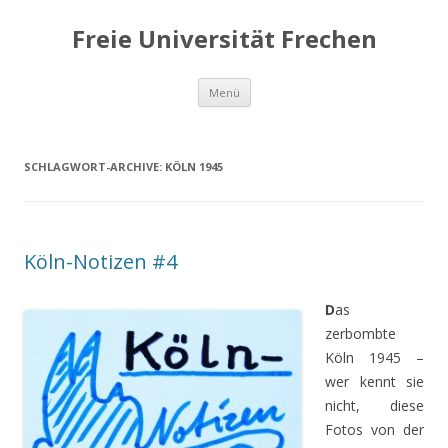
Freie Universität Frechen
Zum
Menü
Inhalt
springen
SCHLAGWORT-ARCHIVE:
KÖLN 1945
Köln-Notizen #4
D
as
zerbombte
Köln 1945 –
wer kennt sie
nicht, diese
Fotos von der