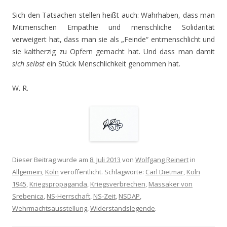
Sich den Tatsachen stellen heißt auch: Wahrhaben, dass man
Mitmenschen Empathie und menschliche Solidarität
verweigert hat, dass man sie als „Feinde“ entmenschlicht und
sie kaltherzig zu Opfern gemacht hat. Und dass man damit
sich selbst
ein Stück Menschlichkeit genommen hat.
W. R.
Dieser Beitrag wurde am
8. Juli 2013
von
Wolfgang Reinert
in
Allgemein
,
Köln
veröffentlicht. Schlagworte:
Carl Dietmar
,
Köln
1945
,
Kriegspropaganda
,
Kriegsverbrechen
,
Massaker von
Srebenica
,
NS-Herrschaft
,
NS-Zeit
,
NSDAP
,
Wehrmachtsausstellung
,
Widerstandslegende
.