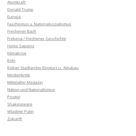
Atomkraft
Donald Trump
Europa
Faschismus u. Nationalsozialismus
Frechener Bach
Frekena / Frechener Geschichte
Homo Sapiens
Klimakrise
Köln
Kölner Stadtarchiv-Einsturz u. -Neubau
Medienkritik
Mittelalter-Magazin
Nation und Nationalismus
Positiv!
Shakespeare
Wladimir Putin
Zukunft