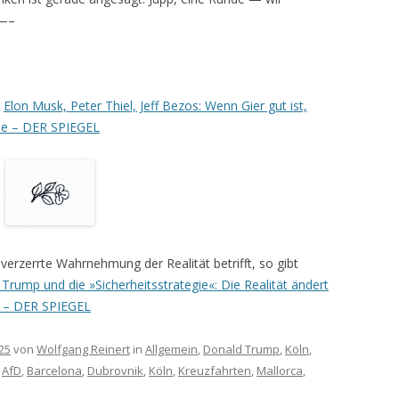
 —–
:
Elon Musk, Peter Thiel, Jeff Bezos: Wenn Gier gut ist,
mne – DER SPIEGEL
verzerrte Wahrnehmung der Realität betrifft, so gibt
Trump und die »Sicherheitsstrategie«: Die Realität ändert
t – DER SPIEGEL
25
von
Wolfgang Reinert
in
Allgemein
,
Donald Trump
,
Köln
,
:
AfD
,
Barcelona
,
Dubrovnik
,
Köln
,
Kreuzfahrten
,
Mallorca
,