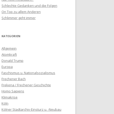
Schlechte Gedanken und die Folgen
On Top zu allem Anderen
Schlimmer geht immer
KATEGORIEN
Allgemein
Atomkraft
Donald Trump
Europa
Faschismus u. Nationalsozialismus
Frechener Bach
Frekena / Frechener Geschichte
Homo Sapiens
Klimakrise
Köln
Kölner Stadtarchiv-Einsturz u. -Neubau