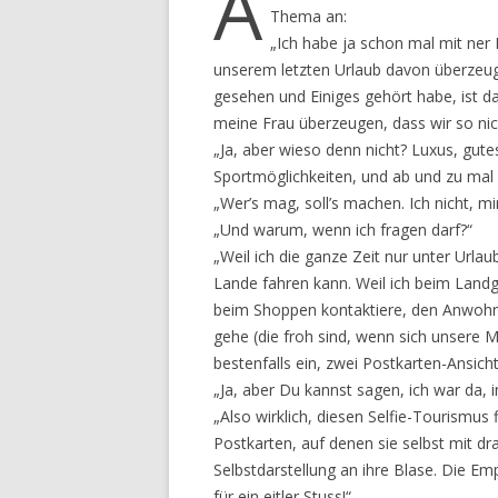
A
Thema an:
„Ich habe ja schon mal mit ner 
unserem letzten Urlaub davon überzeug
gesehen und Einiges gehört habe, ist d
meine Frau überzeugen, dass wir so ni
„Ja, aber wieso denn nicht? Luxus, gut
Sportmöglichkeiten, und ab und zu mal
„Wer’s mag, soll’s machen. Ich nicht, mir
„Und warum, wenn ich fragen darf?“
„Weil ich die ganze Zeit nur unter Urlau
Lande fahren kann. Weil ich beim Landg
beim Shoppen kontaktiere, den Anwohne
gehe (die froh sind, wenn sich unsere
bestenfalls ein, zwei Postkarten-Ansic
„Ja, aber Du kannst sagen, ich war da, 
„Also wirklich, diesen Selfie-Tourismus
Postkarten, auf denen sie selbst mit dr
Selbstdarstellung an ihre Blase. Die Em
für ein eitler Stuss!“