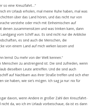
er so eine Kreuzfahrt…“
l mich im Urlaub erholen, mal meine Ruhe haben, mal was
chichten über das Land hören, und das nicht nur von
rache verstehe oder mich mit Einheimischen auf
mit denen zusammensitzen und was trinken kann, dann
 Landgang vom Schiff aus. Es sind nicht nur die Anblicke
dschaften, es sind auch die Menschen, die
ücke von einem Land auf mich wirken lassen und
ann lernst Du mehr von der Welt kennen.“
n Menschen zu anstrengend ist. Die sind zufrieden, wenn
laub dieselben Leute antreffen. Und die sind auch
chiff auf Nachbarn aus ihrer Straße treffen und sich eher
n sie haben, wie sie’s mögen. Ich sag ja nur: nix für
ich sogar davon, wenn Andere in großer Zahl den Kreuzfahrt-
 nicht da, wo ich im Urlaub vorbeischaue, da ist es dann