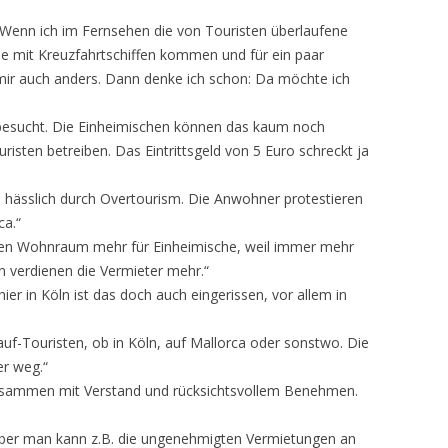
t! Wenn ich im Fernsehen die von Touristen überlaufene
lle mit Kreuzfahrtschiffen kommen und für ein paar
ir auch anders. Dann denke ich schon: Da möchte ich
-besucht. Die Einheimischen können das kaum noch
risten betreiben. Das Eintrittsgeld von 5 Euro schreckt ja
 hässlich durch Overtourism. Die Anwohner protestieren
ca.“
aren Wohnraum mehr für Einheimische, weil immer mehr
n verdienen die Vermieter mehr.“
ier in Köln ist das doch auch eingerissen, vor allem in
uf-Touristen, ob in Köln, auf Mallorca oder sonstwo. Die
er weg.“
t zusammen mit Verstand und rücksichtsvollem Benehmen.
aber man kann z.B. die ungenehmigten Vermietungen an