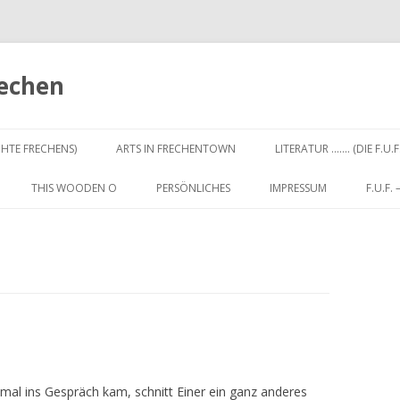
rechen
Zum
Inhalt
CHTE FRECHENS)
ARTS IN FRECHENTOWN
LITERATUR ……. (DIE F.U.F
springen
THIS WOODEN O
PERSÖNLICHES
IMPRESSUM
F.U.F.
al ins Gespräch kam, schnitt Einer ein ganz anderes