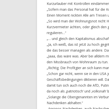
Kurzurlauber mit Kontrollen eindämmen
„Sofern man das Personal hat für die Ko
Einen Moment nickten Alle am Tresen 
„So wird man der Wohnungsnot nicht He
Kurzvermieter ächten, oder gleich den 
regulieren…“
„… und gleich den Kapitalismus abschaf
„Ja, ich weiß, das ist jetzt zu hoch ge
die das besser managen als andere. Da 
„Jaaa, das wäre was. Aber bei alldem mu
den Missbrauch von Wohnraum zu tun. S
„Richtig. Die Profitgier an sich kann ma
„Schon gar nicht, wenn sie in den USA je
Geschäftsbedingungen diktieren will. Da
damit tun sich auch noch die AfD, Puti
da noch als ‚patriotisch‘ und ‚volksnah‘
„Solange die Obengenannten im Verbun
Nachdenken abhalten.“
„Apropos Nachdenken, auch Nachschenk