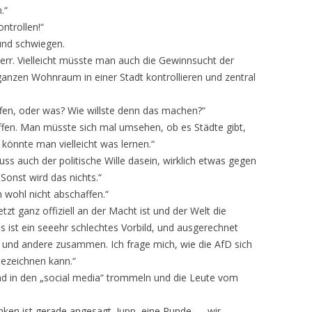
.“
ntrollen!“
und schwiegen.
rr. Vielleicht müsste man auch die Gewinnsucht der
ganzen Wohnraum in einer Stadt kontrollieren und zentral
fen, oder was? Wie willste denn das machen?“
griffen. Man müsste sich mal umsehen, ob es Städte gibt,
könnte man vielleicht was lernen.“
ss auch der politische Wille dasein, wirklich etwas gegen
onst wird das nichts.“
n wohl nicht abschaffen.“
tzt ganz offiziell an der Macht ist und der Welt die
s ist ein seeehr schlechtes Vorbild, und ausgerechnet
n und andere zusammen. Ich frage mich, wie die AfD sich
 bezeichnen kann.“
d in den „social media“ trommeln und die Leute vom
en ist gerade angesagt. Jupp, eine Runde — wir