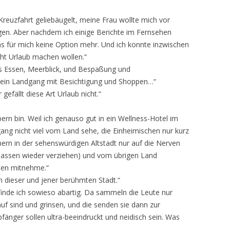
Kreuzfahrt geliebäugelt, meine Frau wollte mich vor
en. Aber nachdem ich einige Berichte im Fernsehen
as für mich keine Option mehr. Und ich konnte inzwischen
cht Urlaub machen wollen.“
es Essen, Meerblick, und Bespaßung und
 ein Landgang mit Besichtigung und Shoppen…“
 gefällt diese Art Urlaub nicht.“
bern bin. Weil ich genauso gut in ein Wellness-Hotel im
ang nicht viel vom Land sehe, die Einheimischen nur kurz
rn in der sehenswürdigen Altstadt nur auf die Nerven
 Massen wieder verziehen) und vom übrigen Land
hten mitnehme.“
in dieser und jener berühmten Stadt.“
 finde ich sowieso abartig. Da sammeln die Leute nur
auf sind und grinsen, und die senden sie dann zur
pfänger sollen ultra-beeindruckt und neidisch sein. Was