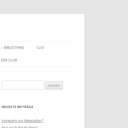
. – BIBLIOTHEK)
CLIO
 – DER CLUB
Suchen
nach:
NEUESTE BEITRÄGE
Vorwärts ins Mittelalter?
Nur noch Realsatire?