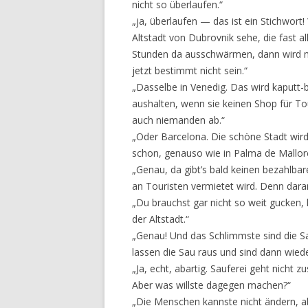
nicht so überlaufen.“
„ja, überlaufen — das ist ein Stichwor
Altstadt von Dubrovnik sehe, die fast a
Stunden da ausschwärmen, dann wird m
jetzt bestimmt nicht sein.“
„Dasselbe in Venedig. Das wird kaputt
aushalten, wenn sie keinen Shop für Tou
auch niemanden ab.“
„Oder Barcelona. Die schöne Stadt wird
schon, genauso wie in Palma de Mallor
„Genau, da gibt’s bald keinen bezahlb
an Touristen vermietet wird. Denn dara
„Du brauchst gar nicht so weit gucken, h
der Altstadt.“
„Genau! Und das Schlimmste sind die Sa
lassen die Sau raus und sind dann wied
„Ja, echt, abartig. Sauferei geht nich
Aber was willste dagegen machen?“
„Die Menschen kannste nicht ändern, 