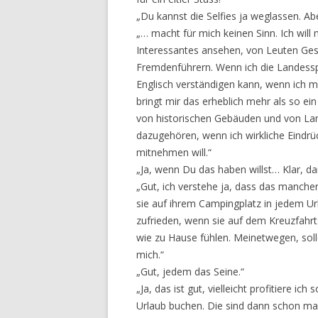
„Du kannst die Selfies ja weglassen. Ab
„… macht für mich keinen Sinn. Ich wil
Interessantes ansehen, von Leuten Ges
Fremdenführern. Wenn ich die Landessp
Englisch verständigen kann, wenn ich 
bringt mir das erheblich mehr als so ein
von historischen Gebäuden und von Lan
dazugehören, wenn ich wirkliche Eindr
mitnehmen will.“
„Ja, wenn Du das haben willst… Klar, d
„Gut, ich verstehe ja, dass das manche
sie auf ihrem Campingplatz in jedem Ur
zufrieden, wenn sie auf dem Kreuzfahrts
wie zu Hause fühlen. Meinetwegen, solle
mich.“
„Gut, jedem das Seine.“
„Ja, das ist gut, vielleicht profitiere 
Urlaub buchen. Die sind dann schon mal