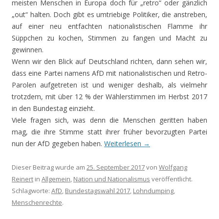
meisten Menschen in Europa doch für „retro“ oder gänzlich
„out“ halten. Doch gibt es umtriebige Politiker, die anstreben,
auf einer neu entfachten nationalistischen Flamme ihr
Süppchen zu kochen, Stimmen zu fangen und Macht zu
gewinnen.
Wenn wir den Blick auf Deutschland richten, dann sehen wir,
dass eine Partei namens AfD mit nationalistischen und Retro-
Parolen aufgetreten ist und weniger deshalb, als vielmehr
trotzdem, mit über 12 % der Wählerstimmen im Herbst 2017
in den Bundestag einzieht.
Viele fragen sich, was denn die Menschen geritten haben
mag, die ihre Stimme statt ihrer früher bevorzugten Partei
nun der AfD gegeben haben.
Weiterlesen
→
Dieser Beitrag wurde am
25. September 2017
von
Wolfgang
Reinert
in
Allgemein
,
Nation und Nationalismus
veröffentlicht.
Schlagworte:
AfD
,
Bundestagswahl 2017
,
Lohndumping
,
Menschenrechte
.