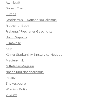
Atomkraft
Donald Trump
Europa
Faschismus u. Nationalsozialismus
Frechener Bach
Frekena / Frechener Geschichte
Homo Sapiens
Klimakrise
Köln
Kölner Stadtarchiv-Einsturz u. -Neubau
Medienkritik
Mittelalter-Magazin
Nation und Nationalismus
Positiv!
Shakespeare
Wladimir Putin
Zukunft