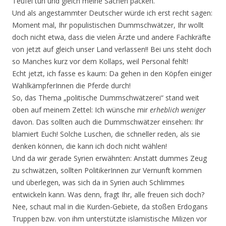
Teufel tun und gleich meine Sachen packen.
Und als angestammter Deutscher würde ich erst recht sagen:
Moment mal, Ihr populistischen Dummschwätzer, Ihr wollt
doch nicht etwa, dass die vielen Ärzte und andere Fachkräfte
von jetzt auf gleich unser Land verlassen!! Bei uns steht doch
so Manches kurz vor dem Kollaps, weil Personal fehlt!
Echt jetzt, ich fasse es kaum: Da gehen in den Köpfen einiger
WahlkämpferInnen die Pferde durch!
So, das Thema „politische Dummschwätzerei“ stand weit
oben auf meinem Zettel: Ich wünsche mir
erheblich
weniger
davon. Das sollten auch die Dummschwätzer einsehen: Ihr
blamiert Euch! Solche Luschen, die schneller reden, als sie
denken können, die kann ich doch nicht wählen!
Und da wir gerade Syrien erwähnten: Anstatt dummes Zeug
zu schwätzen, sollten PolitikerInnen zur Vernunft kommen
und überlegen, was sich da in Syrien auch Schlimmes
entwickeln kann. Was denn, fragt Ihr, alle freuen sich doch?
Nee, schaut mal in die Kurden-Gebiete, da stoßen Erdogans
Truppen bzw. von ihm unterstützte islamistische Milizen vor