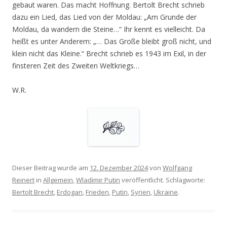
gebaut waren. Das macht Hoffnung. Bertolt Brecht schrieb
dazu ein Lied, das Lied von der Moldau: „Am Grunde der
Moldau, da wandern die Steine…“ Ihr kennt es vielleicht. Da
heißt es unter Anderem: „… Das Große bleibt groß nicht, und
klein nicht das Kleine.“ Brecht schrieb es 1943 im Exil, in der
finsteren Zeit des Zweiten Weltkriegs…
W.R.
Dieser Beitrag wurde am
12. Dezember 2024
von
Wolfgang
Reinert
in
Allgemein
,
Wladimir Putin
veröffentlicht. Schlagworte:
Bertolt Brecht
,
Erdogan
,
Frieden
,
Putin
,
Syrien
,
Ukraine
.