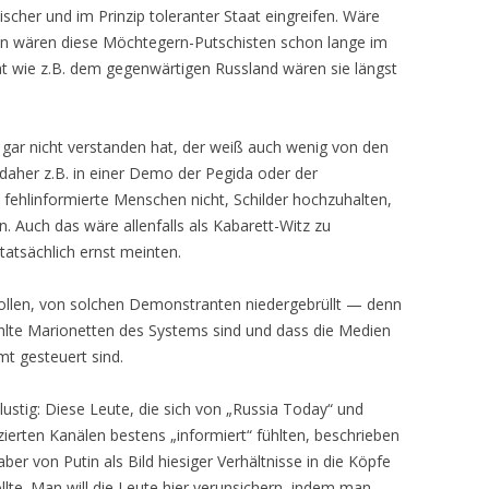
cher und im Prinzip toleranter Staat eingreifen. Wäre
ann wären diese Möchtegern-Putschisten schon lange im
at wie z.B. dem gegenwärtigen Russland wären sie längst
gar nicht verstanden hat, der weiß auch wenig von den
daher z.B. in einer Demo der Pegida oder der
 fehlinformierte Menschen nicht, Schilder hochzuhalten,
n. Auch das wäre allenfalls als Kabarett-Witz zu
tatsächlich ernst meinten.
ollen, von solchen Demonstranten niedergebrüllt — denn
zahlte Marionetten des Systems sind und dass die Medien
t gesteuert sind.
stig: Diese Leute, die sich von „Russia Today“ und
ierten Kanälen bestens „informiert“ fühlten, beschrieben
aber von Putin als Bild hiesiger Verhältnisse in die Köpfe
lte. Man will die Leute hier verunsichern, indem man