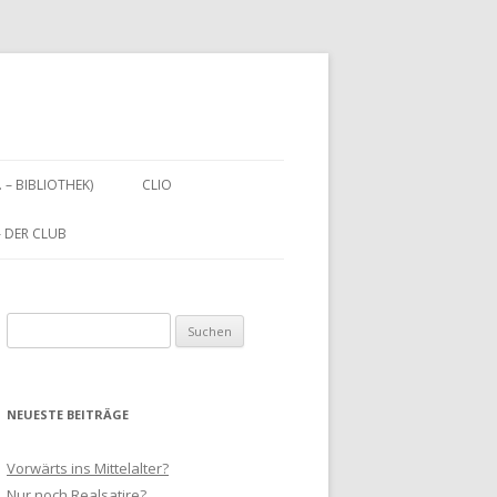
. – BIBLIOTHEK)
CLIO
 – DER CLUB
Suchen
nach:
NEUESTE BEITRÄGE
Vorwärts ins Mittelalter?
Nur noch Realsatire?