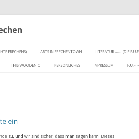
rechen
Zum
Inhalt
CHTE FRECHENS)
ARTS IN FRECHENTOWN
LITERATUR ……. (DIE F.U.F
springen
THIS WOODEN O
PERSÖNLICHES
IMPRESSUM
F.U.F.
te ein
nde zu, und wir sind sicher, dass man sagen kann: Dieses