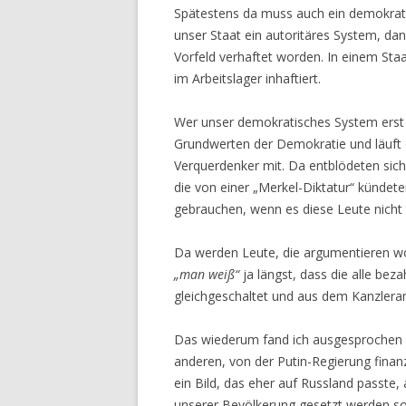
Spätestens da muss auch ein demokratis
unser Staat ein autoritäres System, d
Vorfeld verhaftet worden. In einem Sta
im Arbeitslager inhaftiert.
Wer unser demokratisches System erst 
Grundwerten der Demokratie und läuft 
Verquerdenker mit. Da entblödeten sich
die von einer „Merkel-Diktatur“ kündete
gebrauchen, wenn es diese Leute nicht 
Da werden Leute, die argumentieren w
„man weiß“
ja längst, dass die alle be
gleichgeschaltet und aus dem Kanzleram
Das wiederum fand ich ausgesprochen lu
anderen, von der Putin-Regierung finanz
ein Bild, das eher auf Russland passte, 
unserer Bevölkerung gesetzt werden sol