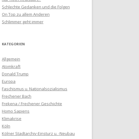
Schlechte Gedanken und die Folgen
On Top zu allem Anderen
Schlimmer geht immer
KATEGORIEN
Allgemein
Atomkraft
Donald Trump
Europa
Faschismus u. Nationalsozialismus
Frechener Bach
Frekena / Frechener Geschichte
Homo Sapiens
Klimakrise
Köln
Kölner Stadtarchiv-Einsturz u. -Neubau