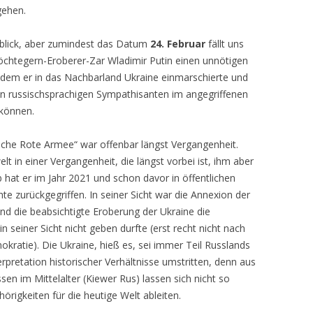
gehen.
kblick, aber zumindest das Datum
24. Februar
fällt uns
öchtegern-Eroberer-Zar Wladimir Putin einen unnötigen
ndem er in das Nachbarland Ukraine einmarschierte und
en russischsprachigen Sympathisanten im angegriffenen
 können.
che Rote Armee“ war offenbar längst Vergangenheit.
elt in einer Vergangenheit, die längst vorbei ist, ihm aber
b hat er im Jahr 2021 und schon davor in öffentlichen
te zurückgegriffen. In seiner Sicht war die Annexion der
nd die beabsichtigte Eroberung der Ukraine die
 seiner Sicht nicht geben durfte (erst recht nicht nach
kratie). Die Ukraine, hieß es, sei immer Teil Russlands
erpretation historischer Verhältnisse umstritten, denn aus
en im Mittelalter (Kiewer Rus) lassen sich nicht so
hörigkeiten für die heutige Welt ableiten.