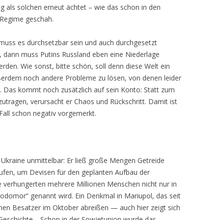
ieg als solchen erneut ächtet – wie das schon in den
-Regime geschah.
h muss es durchsetzbar sein und auch durchgesetzt
, dann muss Putins Russland eben eine Niederlage
den. Wie sonst, bitte schön, soll denn diese Welt ein
ußerdem noch andere Probleme zu lösen, von denen leider
t. Das kommt noch zusätzlich auf sein Konto: Statt zum
zutragen, verursacht er Chaos und Rückschritt. Damit ist
 Fall schon negativ vorgemerkt.
e Ukraine unmittelbar: Er ließ große Mengen Getreide
ufen, um Devisen für den geplanten Aufbau der
e verhungerten mehrere Millionen Menschen nicht nur in
odomor“ genannt wird. Ein Denkmal in Mariupol, das seit
chen Besatzer im Oktober abreißen — auch hier zeigt sich
Geschichte… Schon in der Sowjetunion wurde das