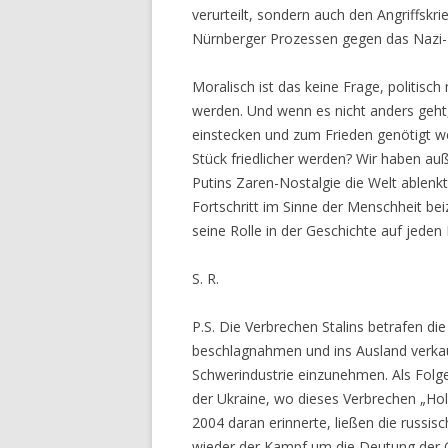
verurteilt, sondern auch den Angriffskr
Nürnberger Prozessen gegen das Nazi
Moralisch ist das keine Frage, politisc
werden. Und wenn es nicht anders geht
einstecken und zum Frieden genötigt wer
Stück friedlicher werden? Wir haben a
Putins Zaren-Nostalgie die Welt ablenk
Fortschritt im Sinne der Menschheit bei
seine Rolle in der Geschichte auf jeden
S. R.
P.S. Die Verbrechen Stalins betrafen di
beschlagnahmen und ins Ausland verka
Schwerindustrie einzunehmen. Als Folg
der Ukraine, wo dieses Verbrechen „Hol
2004 daran erinnerte, ließen die russis
wieder der Kampf um die Deutung der 