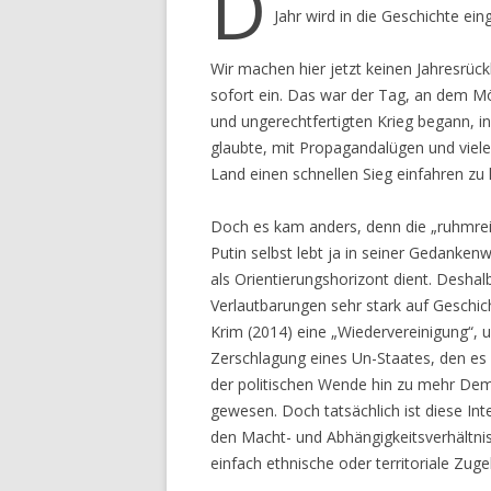
D
Jahr wird in die Geschichte ein
Wir machen hier jetzt keinen Jahresrüc
sofort ein. Das war der Tag, an dem M
und ungerechtfertigten Krieg begann, i
glaubte, mit Propagandalügen und viel
Land einen schnellen Sieg einfahren zu
Doch es kam anders, denn die „ruhmrei
Putin selbst lebt ja in seiner Gedankenw
als Orientierungshorizont dient. Deshal
Verlautbarungen sehr stark auf Geschich
Krim (2014) eine „Wiedervereinigung“, u
Zerschlagung eines Un-Staates, den es in
der politischen Wende hin zu mehr Demo
gewesen. Doch tatsächlich ist diese Int
den Macht- und Abhängigkeitsverhältniss
einfach ethnische oder territoriale Zuge