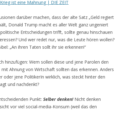
Krieg ist eine Mahnung | DIE ZEIT
llusionen darüber machen, dass der alte Satz „Geld regiert
hält, Donald Trump macht es aller Welt ganz ungeniert
politische Entscheidungen trifft, sollte genau hinschauen
nteressen? Und wer redet nur, was die Leute hören wollen?
ibel: „An ihren Taten sollt ihr sie erkennen!“
noch hinzufügen: Wem sollen diese und jene Parolen den
e mit Ahnung von Wirtschaft sollten das erkennen. Anders
r oder jene PolitikerIn wirklich, was steckt hinter den
agt und nachdenkt?
ntscheidenden Punkt:
Selber denken!
Nicht denken
rsicht vor viel social-media-Konsum (weil das den