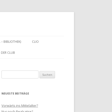
. – BIBLIOTHEK)
CLIO
 – DER CLUB
Suchen
nach:
NEUESTE BEITRÄGE
Vorwärts ins Mittelalter?
Nur noch Realsatire?