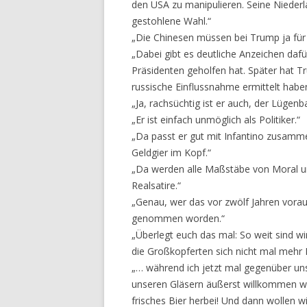
den USA zu manipulieren. Seine Nieder
gestohlene Wahl.“
„Die Chinesen müssen bei Trump ja für 
„Dabei gibt es deutliche Anzeichen daf
Präsidenten geholfen hat. Später hat Tr
russische Einflussnahme ermittelt haben
„Ja, rachsüchtig ist er auch, der Lügen
„Er ist einfach unmöglich als Politiker.“
„Da passt er gut mit Infantino zusamme
Geldgier im Kopf.“
„Da werden alle Maßstäbe von Moral und
Realsatire.“
„Genau, wer das vor zwölf Jahren vorau
genommen worden.“
„Überlegt euch das mal: So weit sind 
die Großkopferten sich nicht mal mehr
„… während ich jetzt mal gegenüber uns
unseren Gläsern äußerst willkommen wär
frisches Bier herbei! Und dann wollen wi