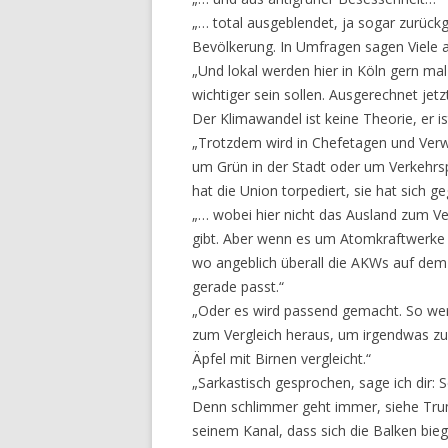
„… total ausgeblendet, ja sogar zurückg
Bevölkerung. In Umfragen sagen Viele 
„Und lokal werden hier in Köln gern ma
wichtiger sein sollen. Ausgerechnet jet
Der Klimawandel ist keine Theorie, er i
„Trotzdem wird in Chefetagen und Verw
um Grün in der Stadt oder um Verkehrs
hat die Union torpediert, sie hat sich
„… wobei hier nicht das Ausland zum V
gibt. Aber wenn es um Atomkraftwerke 
wo angeblich überall die AKWs auf dem 
gerade passt.“
„Oder es wird passend gemacht. So wer
zum Vergleich heraus, um irgendwas zu
Äpfel mit Birnen vergleicht.“
„Sarkastisch gesprochen, sage ich dir: 
Denn schlimmer geht immer, siehe Tru
seinem Kanal, dass sich die Balken bieg