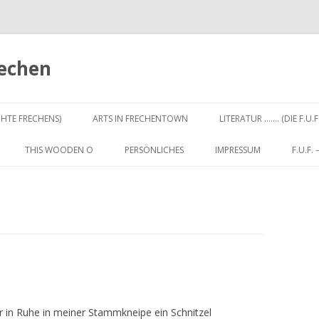
rechen
Zum
Inhalt
CHTE FRECHENS)
ARTS IN FRECHENTOWN
LITERATUR ……. (DIE F.U.F
springen
THIS WOODEN O
PERSÖNLICHES
IMPRESSUM
F.U.F.
r in Ruhe in meiner Stammkneipe ein Schnitzel