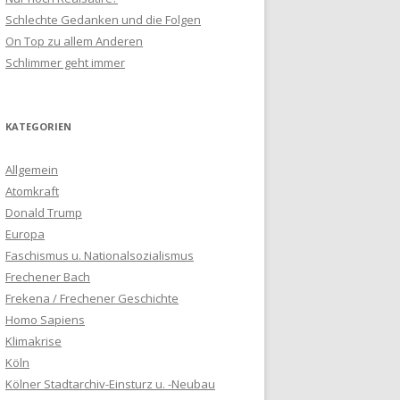
Schlechte Gedanken und die Folgen
On Top zu allem Anderen
Schlimmer geht immer
KATEGORIEN
Allgemein
Atomkraft
Donald Trump
Europa
Faschismus u. Nationalsozialismus
Frechener Bach
Frekena / Frechener Geschichte
Homo Sapiens
Klimakrise
Köln
Kölner Stadtarchiv-Einsturz u. -Neubau