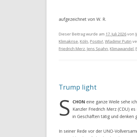
aufgezeichnet von W. R.
Dieser Beitrag wurde am
17. Juli 2026
von
Klimakrise
,
Köln
,
Positiv!
,
Wladimir Putin
ve
Friedrich Merz
,
Jens Spahn
,
Klimawandel
,
Trump light
S
CHON
eine ganze Weile sehe ich
Kanzler Friedrich Merz (CDU) es
in Geschäften tätig und denken g
In seiner Rede vor der UNO-Vollversam