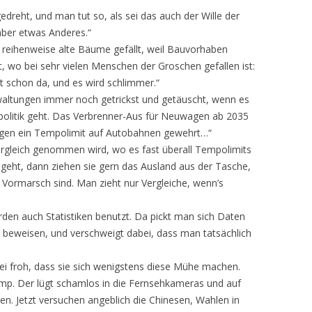
edreht, und man tut so, als sei das auch der Wille der
aber etwas Anderes.“
l reihenweise alte Bäume gefällt, weil Bauvorhaben
zt, wo bei sehr vielen Menschen der Groschen gefallen ist:
st schon da, und es wird schlimmer.“
altungen immer noch getrickst und getäuscht, wenn es
politik geht. Das Verbrenner-Aus für Neuwagen ab 2035
 gegen ein Tempolimit auf Autobahnen gewehrt…“
ergleich genommen wird, wo es fast überall Tempolimits
geht, dann ziehen sie gern das Ausland aus der Tasche,
Vormarsch sind. Man zieht nur Vergleiche, wenn’s
den auch Statistiken benutzt. Da pickt man sich Daten
 beweisen, und verschweigt dabei, dass man tatsächlich
Sei froh, dass sie sich wenigstens diese Mühe machen.
mp. Der lügt schamlos in die Fernsehkameras und auf
en. Jetzt versuchen angeblich die Chinesen, Wahlen in