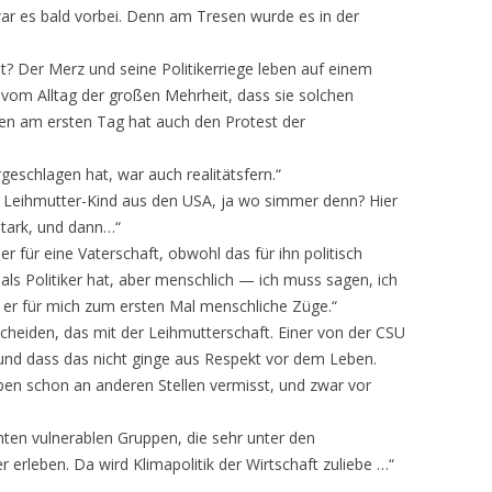
ar es bald vorbei. Denn am Tresen wurde es in der
t? Der Merz und seine Politikerriege leben auf einem
vom Alltag der großen Mehrheit, dass sie solchen
ten am ersten Tag hat auch den Protest der
eschlagen hat, war auch realitätsfern.“
 Leihmutter-Kind aus den USA, ja wo simmer denn? Hier
stark, und dann…“
r für eine Vaterschaft, obwohl das für ihn politisch
m als Politiker hat, aber menschlich — ich muss sagen, ich
gt er für mich zum ersten Mal menschliche Züge.“
 scheiden, das mit der Leihmutterschaft. Einer von der CSU
und dass das nicht ginge aus Respekt vor dem Leben.
ben schon an anderen Stellen vermisst, und zwar vor
ten vulnerablen Gruppen, die sehr unter den
r erleben. Da wird Klimapolitik der Wirtschaft zuliebe …“