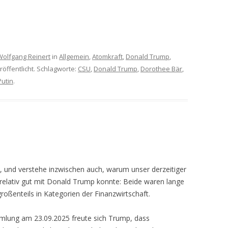
Wolfgang Reinert
in
Allgemein
,
Atomkraft
,
Donald Trump
,
röffentlicht. Schlagworte:
CSU
,
Donald Trump
,
Dorothee Bär
,
Putin
.
, und verstehe inzwischen auch, warum unser derzeitiger
 relativ gut mit Donald Trump konnte: Beide waren lange
roßenteils in Kategorien der Finanzwirtschaft.
mlung am 23.09.2025 freute sich Trump, dass