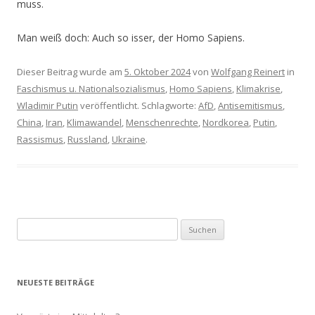
muss.
Man weiß doch: Auch so isser, der Homo Sapiens.
Dieser Beitrag wurde am
5. Oktober 2024
von
Wolfgang Reinert
in
Faschismus u. Nationalsozialismus
,
Homo Sapiens
,
Klimakrise
,
Wladimir Putin
veröffentlicht. Schlagworte:
AfD
,
Antisemitismus
,
China
,
Iran
,
Klimawandel
,
Menschenrechte
,
Nordkorea
,
Putin
,
Rassismus
,
Russland
,
Ukraine
.
Suchen
nach:
NEUESTE BEITRÄGE